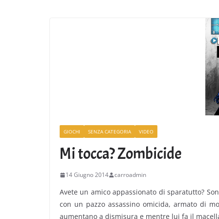
CarriDisarmati
GIOCHI
SENZA CATEGORIA
VIDEO
Mi tocca? Zombicide
14 Giugno 2014
carroadmin
Avete un amico appassionato di sparatutto? Sono
con un pazzo assassino omicida, armato di molo
aumentano a dismisura e mentre lui fa il macellai