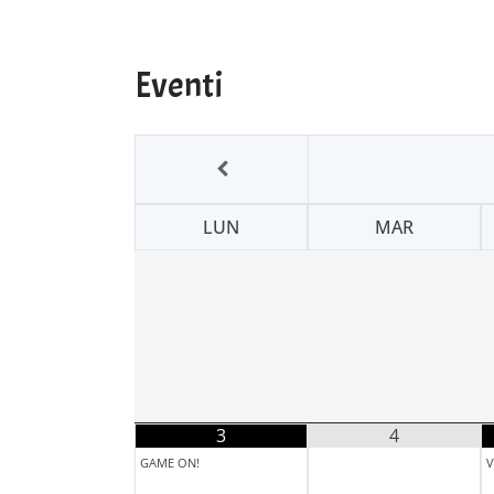
CarriDisarmati
Eventi
LUN
MAR
3
4
GAME ON!
V