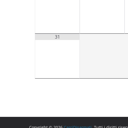
31
Copyright © 2026
CarriDisarmati
. Tutti i diritti riser