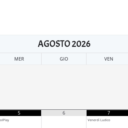
AGOSTO
2026
MER
GIO
VEN
5
6
7
olPlay
Venerdì Ludico