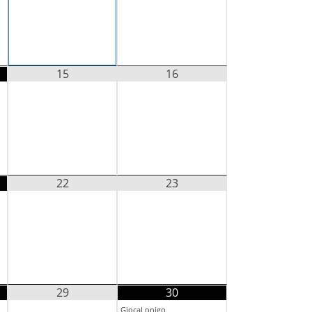
15
16
22
23
29
30
GiocaLonigo