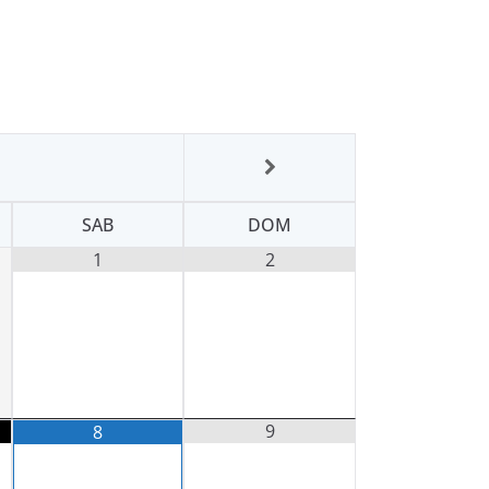
SAB
DOM
1
2
9
8