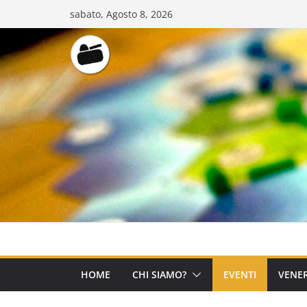
Salta
sabato, Agosto 8, 2026
al
contenuto
HOME
CHI SIAMO?
EVENTI
VENER