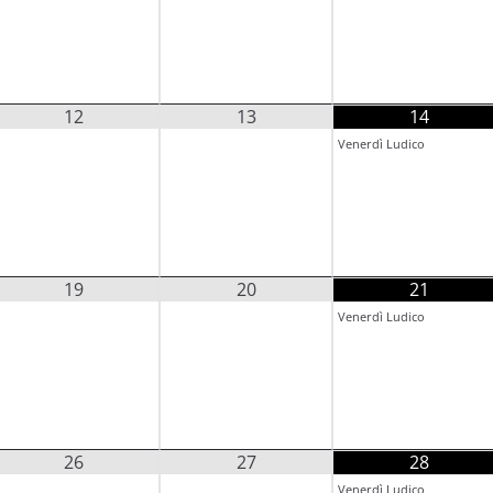
12
13
14
Venerdì Ludico
19
20
21
Venerdì Ludico
26
27
28
Venerdì Ludico