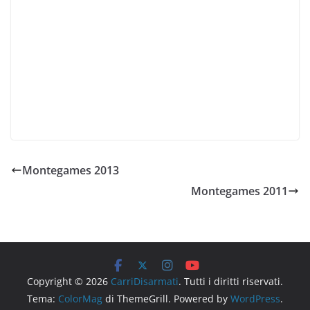
che ci hanno accompagnato fin’ora: CosTrive, Cosplay
Saloon, La Loggia degli Irrealisti, Ludus in Tabula, I
Cavalieri della Tavola Gioconda, La Tana dei Goblin di
Treviso, Slotando, VenetoGO, Montellug, Babel e
7Visioni e pace e bene a chi mi sono dimenticato… tipo
l’associazione sportiva Trevignano che ci fornisce
sempre i tavoli da ping pong.
Montegames 2013
Montegames 2011
Copyright © 2026
CarriDisarmati
. Tutti i diritti riservati.
Tema:
ColorMag
di ThemeGrill. Powered by
WordPress
.