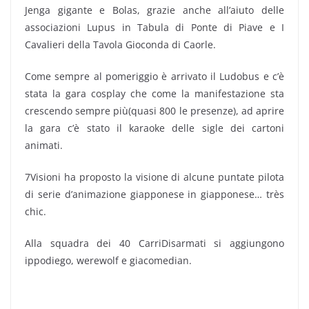
Jenga gigante e Bolas, grazie anche all’aiuto delle
associazioni Lupus in Tabula di Ponte di Piave e I
Cavalieri della Tavola Gioconda di Caorle.
Come sempre al pomeriggio è arrivato il Ludobus e c’è
stata la gara cosplay che come la manifestazione sta
crescendo sempre più(quasi 800 le presenze), ad aprire
la gara c’è stato il karaoke delle sigle dei cartoni
animati.
7Visioni ha proposto la visione di alcune puntate pilota
di serie d’animazione giapponese in giapponese… très
chic.
Alla squadra dei 40 CarriDisarmati si aggiungono
ippodiego, werewolf e giacomedian.
(quest’ultimo è il fratello di un ex-socio che ha fondato
prima Babel e poi 7Visioni… è tutto un magna magna)