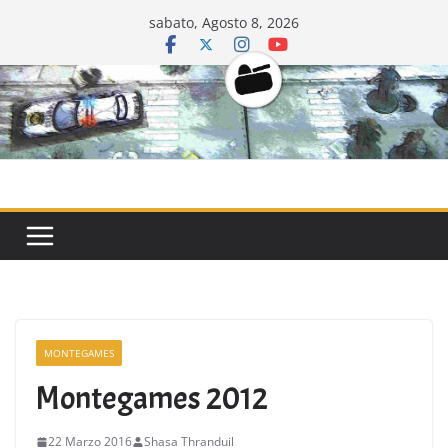
Salta
sabato, Agosto 8, 2026
al
contenuto
CarriDisarmat
MONTEGAMES
Montegames 2012
22 Marzo 2016
Shasa Thranduil