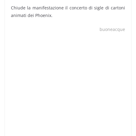
Chiude la manifestazione il concerto di sigle di cartoni
animati dei Phoenix.
buoneacque
7Visioni ha lanciato la sesta edizione di Montegames
con le proiezioni di “Shinobi” e “La ragazza che saltava
nel tempo” nei giorni precedenti alla manifestazione.
Il numero di presenze diventa sempre più sbalorditivo
se paragonato ai numeri della prima edizione.
La gara organizzata da CosTrive aumenta il numero di
partecipanti e anche quest’anno viene anticipata dal
karaoke.
Sta finendo l’era SLANGS, questo è l’ultimo anno. Anche
noi stiamo crescendo e siamo sempre meno giovani e
passiamo dal Progetto Giovani al Servizio Cultura di
Montebelluna.
Un ringraziamento è doveroso a tutte le associazioni