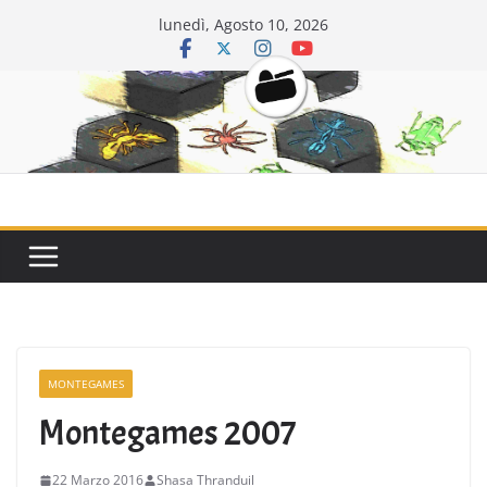
Salta
lunedì, Agosto 10, 2026
al
contenuto
CarriDisarmat
MONTEGAMES
Montegames 2007
22 Marzo 2016
Shasa Thranduil