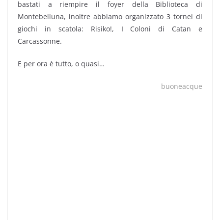
bastati a riempire il foyer della Biblioteca di
Montebelluna, inoltre abbiamo organizzato 3 tornei di
giochi in scatola: Risiko!, I Coloni di Catan e
Carcassonne.
E per ora è tutto, o quasi…
buoneacque
Per dovere di cronaca bisogna specificare che il gruppo
era uscito dal tunnel già nel 2005 ma per motivi
burocratici il Progetto Giovani di Montebelluna ci ha
spinto a diventare associazione nel lontano 5 giugno
2007.
Montegames si è inserito nella manifestazione “SLANGS
linguaggi dei giovani” come evento a se stante nel 2007,
nelle precedenti edizioni di SLANGS abbiamo
partecipato con i nostri giochi in scatola ad altri eventi