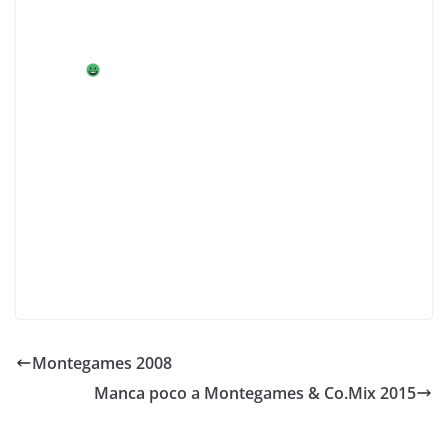
di altro tipo. In pratica c’erano concerti o altri tipi di
evento con 4 def… bravi ragazzi a spiegare giochi in un
angolo
“SLANGS linguaggi dei giovani” è stato per anni il
contenitore di eventi promossi dai giovani
montebellunesi, per buona parte comprendeva eventi
musicali o collegati alla musica, rare eccezioni eravamo
noi e qualche altro (foto, pittura, informatica).
Con SLANGS è nata la collaborazione con MontelLUG e
Babel
Montegames 2008
Manca poco a Montegames & Co.Mix 2015