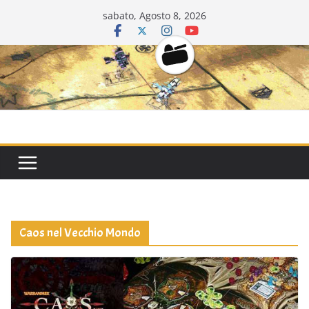
Salta
sabato, Agosto 8, 2026
al
contenuto
CarriDisarmat
Caos nel Vecchio Mondo