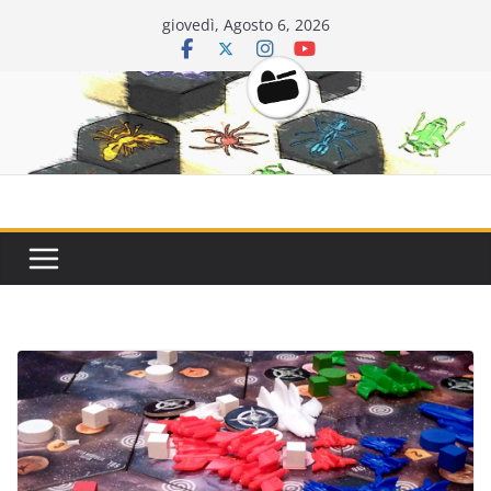
Salta
giovedì, Agosto 6, 2026
al
contenuto
CarriDisarmat