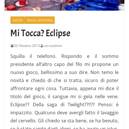
GIOCHI
SENZA CATEGORIA
Mi Tocca? Eclipse
30 Ottobre 2013
carroadmin
Squilla il telefono. Rispondo e il sommo
presidente all’altro capo del filo mi propone un
nuovo gioco, bellissimo a suo dire. Non temo le
novità e chiedo di che si tratta, sicuro di poter
affrontare ogni cosa. Tuttavia, appena mi dice il
titolo del gioco, il sangue mi si gela nelle vene.
Eclipse?? Della saga di Twilight??!!?? Penso: è
impazzito. Qualcuno deve avergli fatto il lavaggio
del cervello. Gli chiedo se sta bene, se ha bevuto,
se è stato rapito dagli alieni, se ha avuto un ictus,