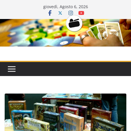
Salta
giovedì, Agosto 6, 2026
al
contenuto
CarriDisarmat