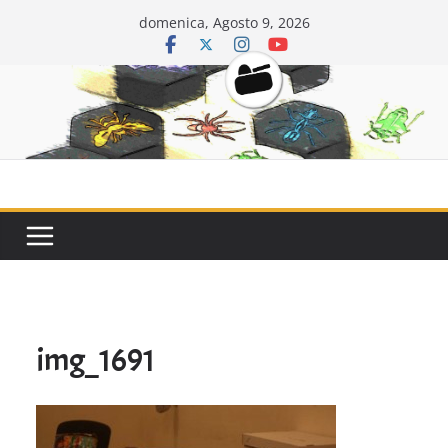
Salta
domenica, Agosto 9, 2026
al
contenuto
CarriDisarmat
img_1691