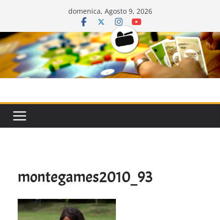
Salta
domenica, Agosto 9, 2026
al
contenuto
CarriDisarmat
montegames2010_93