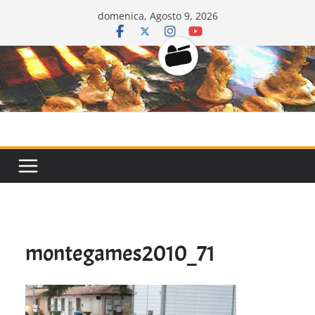
Salta
domenica, Agosto 9, 2026
al
contenuto
CarriDisarmat
montegames2010_71