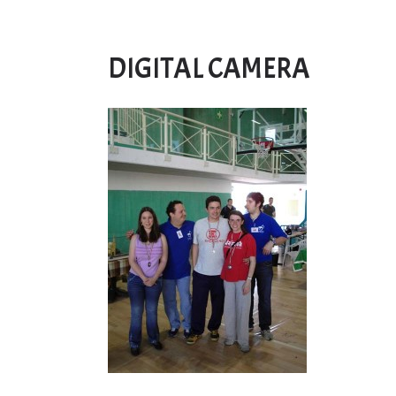
CarriDisarmati
DIGITAL CAMERA