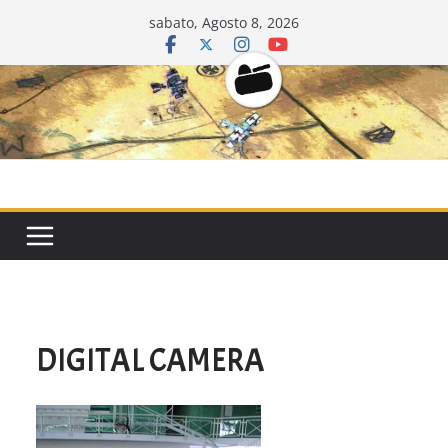
Salta
sabato, Agosto 8, 2026
al
contenuto
CarriDisarmat
DIGITAL CAMERA