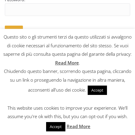
Questo sito o gli strumenti terzi da questo utilizzati si avvalgono
di cookie necessari al funzionamento del sito stesso. Se vuoi
saperne di più consulta questa pagina del garante della privacy:
Read More
.
Chiudendo questo banner, scorrendo questa pagina, cliccando
Copyright © 2026
CarriDisarmati
. Tutti i diritti riservati.
su un link o proseguendo la navigazione in altra maniera,
Tema:
ColorMag
di ThemeGrill. Powered by
WordPress
.
acconsenti all'uso dei cookie.
Accept
This website uses cookies to improve your experience. We'll
assume you're ok with this, but you can opt-out if you wish.
Read More
Accept