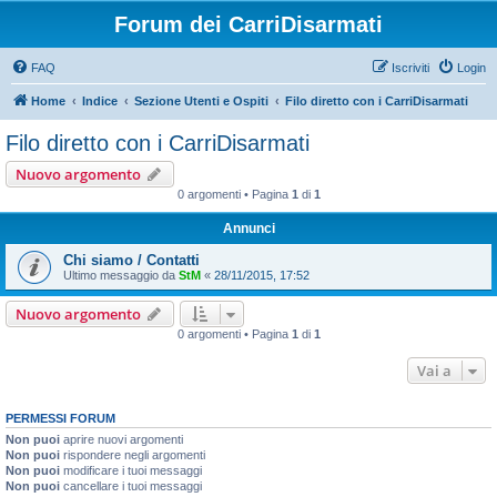
Forum dei CarriDisarmati
FAQ
Iscriviti
Login
Home
Indice
Sezione Utenti e Ospiti
Filo diretto con i CarriDisarmati
Filo diretto con i CarriDisarmati
Nuovo argomento
0 argomenti • Pagina
1
di
1
Annunci
Chi siamo / Contatti
Ultimo messaggio da
StM
«
28/11/2015, 17:52
Nuovo argomento
0 argomenti • Pagina
1
di
1
Vai a
PERMESSI FORUM
Non puoi
aprire nuovi argomenti
Non puoi
rispondere negli argomenti
Non puoi
modificare i tuoi messaggi
Non puoi
cancellare i tuoi messaggi