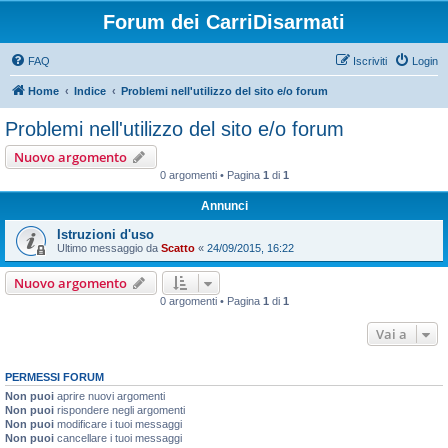
Forum dei CarriDisarmati
FAQ
Iscriviti
Login
Home
Indice
Problemi nell'utilizzo del sito e/o forum
Problemi nell'utilizzo del sito e/o forum
Nuovo argomento
0 argomenti • Pagina
1
di
1
Annunci
Istruzioni d'uso
Ultimo messaggio da
Scatto
«
24/09/2015, 16:22
Nuovo argomento
0 argomenti • Pagina
1
di
1
Vai a
PERMESSI FORUM
Non puoi
aprire nuovi argomenti
Non puoi
rispondere negli argomenti
Non puoi
modificare i tuoi messaggi
Non puoi
cancellare i tuoi messaggi