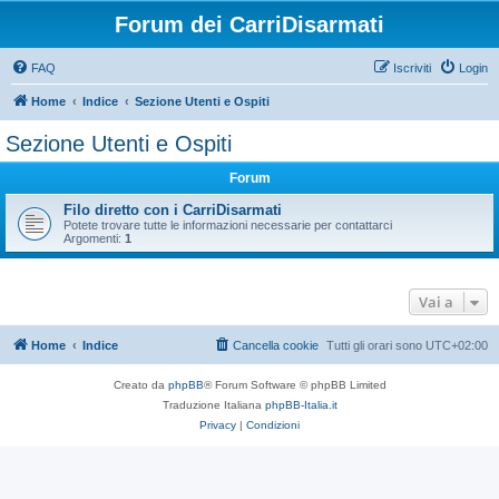
Forum dei CarriDisarmati
FAQ
Iscriviti
Login
Home
Indice
Sezione Utenti e Ospiti
Sezione Utenti e Ospiti
Forum
Filo diretto con i CarriDisarmati
Potete trovare tutte le informazioni necessarie per contattarci
Argomenti:
1
Vai a
Home
Indice
Cancella cookie
Tutti gli orari sono
UTC+02:00
Creato da
phpBB
® Forum Software © phpBB Limited
Traduzione Italiana
phpBB-Italia.it
Privacy
|
Condizioni