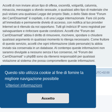
Accetti di non inviare alcun tipo di offesa, oscenità, volgarità, calunnia,
minaccia, messaggio a sfondo sessuale, o qualsiasi altro tipo di materiale che
può violare una qualsiasi Legge del proprio Stato, o dello Stato dove “Forum
dei CarriDisarmati” è ospitato, o di una Legge internazionale. Fare ciò porta
all’immediato e permanente divieto di accesso, con notifica al tuo provider
Internet se è ritenuto da noi opportuno. Tutti gli indirizzi IP sono registrati per
salvaguardare e rinforzare queste condizioni. Accetti che “Forum dei
CarriDisarmati” abbia il diritto di rimuovere, riscrivere, spostare o chiudere
qualsiasi argomento in qualsiasi momento lo ritenga necessario. Come fruitore
di questo servizio, accetti che ogni informazione (dato personale) tu abbia
inviato sia conservata in un database. Al contempo queste informazioni non
saranno divulgate a nessuno senza il tuo consenso, né “Forum dei
CarriDisarmati” o phpBB sono da ritenersi responsabili per qualsiasi
violazione al sistema che possa compromettere queste informazioni.
Questo sito utilizza cookie al fine di fornire la
Home
Indice
Cancella cookie
Tutti gli orari sono
UTC+02:00
migliore navigazione possibile
Creato da
phpBB
® Forum Software © phpBB Limited
Ulteriori informazioni
Traduzione Italiana
phpBB-Italia.it
Privacy
|
Condizioni
Accetto