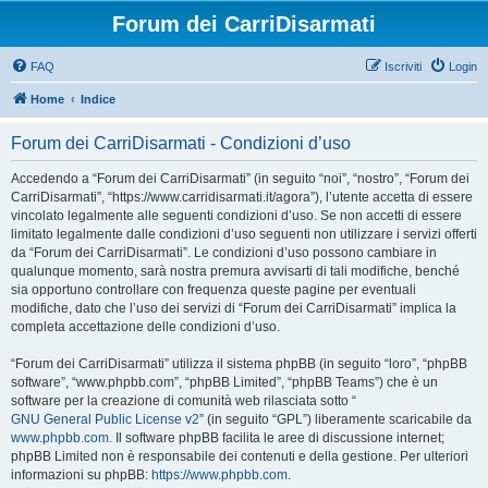
Forum dei CarriDisarmati
FAQ
Iscriviti
Login
Home
Indice
Forum dei CarriDisarmati - Condizioni d’uso
Accedendo a “Forum dei CarriDisarmati” (in seguito “noi”, “nostro”, “Forum dei
CarriDisarmati”, “https://www.carridisarmati.it/agora”), l’utente accetta di essere
vincolato legalmente alle seguenti condizioni d’uso. Se non accetti di essere
limitato legalmente dalle condizioni d’uso seguenti non utilizzare i servizi offerti
da “Forum dei CarriDisarmati”. Le condizioni d’uso possono cambiare in
qualunque momento, sarà nostra premura avvisarti di tali modifiche, benché
sia opportuno controllare con frequenza queste pagine per eventuali
modifiche, dato che l’uso dei servizi di “Forum dei CarriDisarmati” implica la
completa accettazione delle condizioni d’uso.
“Forum dei CarriDisarmati” utilizza il sistema phpBB (in seguito “loro”, “phpBB
software”, “www.phpbb.com”, “phpBB Limited”, “phpBB Teams”) che è un
software per la creazione di comunità web rilasciata sotto “
GNU General Public License v2
” (in seguito “GPL”) liberamente scaricabile da
www.phpbb.com
. Il software phpBB facilita le aree di discussione internet;
phpBB Limited non è responsabile dei contenuti e della gestione. Per ulteriori
informazioni su phpBB:
https://www.phpbb.com
.