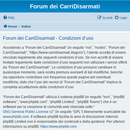
Forum dei CarriDisarmati
FAQ
Iscriviti
Login
Home
Indice
Forum dei CarriDisarmati - Condizioni d’uso
Accedendo a “Forum dei CarriDisarmati” (in seguito “noi”, “nostro”, “Forum dei
CarriDisarmati”, “https://www.carridisarmati.it/agora”), l’utente accetta di essere
vincolato legalmente alle seguenti condizioni d’uso. Se non accetti di essere
limitato legalmente dalle condizioni d’uso seguenti non utilizzare i servizi offerti
da “Forum dei CarriDisarmati”. Le condizioni d’uso possono cambiare in
qualunque momento, sarà nostra premura avvisarti di tali modifiche, benché
sia opportuno controllare con frequenza queste pagine per eventuali
modifiche, dato che l’uso dei servizi di “Forum dei CarriDisarmati” implica la
completa accettazione delle condizioni d’uso.
“Forum dei CarriDisarmati” utilizza il sistema phpBB (in seguito “loro”, “phpBB
software”, “www.phpbb.com”, “phpBB Limited”, “phpBB Teams”) che è un
software per la creazione di comunità web rilasciata sotto “
GNU General Public License v2
” (in seguito “GPL”) liberamente scaricabile da
www.phpbb.com
. Il software phpBB facilita le aree di discussione internet;
phpBB Limited non è responsabile dei contenuti e della gestione. Per ulteriori
informazioni su phpBB:
https://www.phpbb.com
.