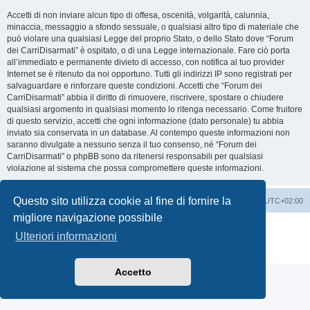
Accetti di non inviare alcun tipo di offesa, oscenità, volgarità, calunnia,
minaccia, messaggio a sfondo sessuale, o qualsiasi altro tipo di materiale che
può violare una qualsiasi Legge del proprio Stato, o dello Stato dove “Forum
dei CarriDisarmati” è ospitato, o di una Legge internazionale. Fare ciò porta
all’immediato e permanente divieto di accesso, con notifica al tuo provider
Internet se è ritenuto da noi opportuno. Tutti gli indirizzi IP sono registrati per
salvaguardare e rinforzare queste condizioni. Accetti che “Forum dei
CarriDisarmati” abbia il diritto di rimuovere, riscrivere, spostare o chiudere
qualsiasi argomento in qualsiasi momento lo ritenga necessario. Come fruitore
di questo servizio, accetti che ogni informazione (dato personale) tu abbia
inviato sia conservata in un database. Al contempo queste informazioni non
saranno divulgate a nessuno senza il tuo consenso, né “Forum dei
CarriDisarmati” o phpBB sono da ritenersi responsabili per qualsiasi
violazione al sistema che possa compromettere queste informazioni.
Questo sito utilizza cookie al fine di fornire la
Home
Indice
Cancella cookie
Tutti gli orari sono
UTC+02:00
migliore navigazione possibile
Creato da
phpBB
® Forum Software © phpBB Limited
Ulteriori informazioni
Traduzione Italiana
phpBB-Italia.it
Privacy
|
Condizioni
Accetto