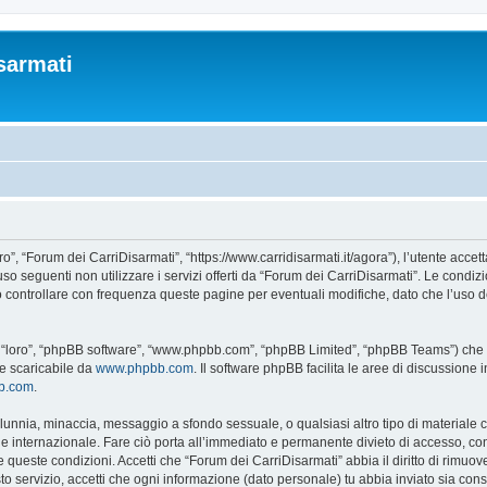
sarmati
o”, “Forum dei CarriDisarmati”, “https://www.carridisarmati.it/agora”), l’utente accet
’uso seguenti non utilizzare i servizi offerti da “Forum dei CarriDisarmati”. Le co
o controllare con frequenza queste pagine per eventuali modifiche, dato che l’uso de
to “loro”, “phpBB software”, “www.phpbb.com”, “phpBB Limited”, “phpBB Teams”) che è
te scaricabile da
www.phpbb.com
. Il software phpBB facilita le aree di discussione
bb.com
.
 calunnia, minaccia, messaggio a sfondo sessuale, o qualsiasi altro tipo di materiale
 internazionale. Fare ciò porta all’immediato e permanente divieto di accesso, con n
are queste condizioni. Accetti che “Forum dei CarriDisarmati” abbia il diritto di rimu
to servizio, accetti che ogni informazione (dato personale) tu abbia inviato sia co