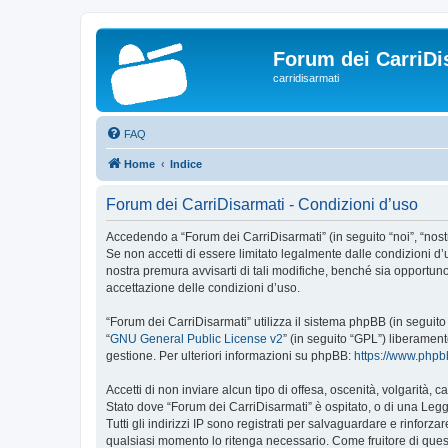
Forum dei CarriDi
carridisarmati
FAQ
Home
Indice
Forum dei CarriDisarmati - Condizioni d’uso
Accedendo a “Forum dei CarriDisarmati” (in seguito “noi”, “nostr
Se non accetti di essere limitato legalmente dalle condizioni d
nostra premura avvisarti di tali modifiche, benché sia opportun
accettazione delle condizioni d’uso.
“Forum dei CarriDisarmati” utilizza il sistema phpBB (in segui
“
GNU General Public License v2
” (in seguito “GPL”) liberamen
gestione. Per ulteriori informazioni su phpBB:
https://www.php
Accetti di non inviare alcun tipo di offesa, oscenità, volgarità,
Stato dove “Forum dei CarriDisarmati” è ospitato, o di una Legge
Tutti gli indirizzi IP sono registrati per salvaguardare e rinforz
qualsiasi momento lo ritenga necessario. Come fruitore di ques