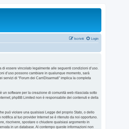
Iscriviti
Login
ta di essere vincolato legalmente alle seguenti condizioni d’uso.
ndizioni d’uso possono cambiare in qualunque momento, sarà
i servizi di “Forum dei CarriDisarmati” implica la completa
 un software per la creazione di comunità web rilasciata sotto
 internet; phpBB Limited non è responsabile dei contenuti e della
 che può violare una qualsiasi Legge del proprio Stato, o dello
otifica al tuo provider Internet se è ritenuto da noi opportuno.
overe, riscrivere, spostare o chiudere qualsiasi argomento in
nservata in un database. Al contempo queste informazioni non