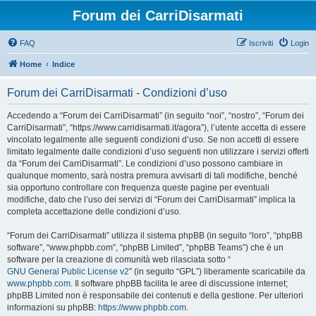
Forum dei CarriDisarmati
FAQ
Iscriviti
Login
Home
Indice
Forum dei CarriDisarmati - Condizioni d’uso
Accedendo a “Forum dei CarriDisarmati” (in seguito “noi”, “nostro”, “Forum dei
CarriDisarmati”, “https://www.carridisarmati.it/agora”), l’utente accetta di essere
vincolato legalmente alle seguenti condizioni d’uso. Se non accetti di essere
limitato legalmente dalle condizioni d’uso seguenti non utilizzare i servizi offerti
da “Forum dei CarriDisarmati”. Le condizioni d’uso possono cambiare in
qualunque momento, sarà nostra premura avvisarti di tali modifiche, benché
sia opportuno controllare con frequenza queste pagine per eventuali
modifiche, dato che l’uso dei servizi di “Forum dei CarriDisarmati” implica la
completa accettazione delle condizioni d’uso.
“Forum dei CarriDisarmati” utilizza il sistema phpBB (in seguito “loro”, “phpBB
software”, “www.phpbb.com”, “phpBB Limited”, “phpBB Teams”) che è un
software per la creazione di comunità web rilasciata sotto “
GNU General Public License v2
” (in seguito “GPL”) liberamente scaricabile da
www.phpbb.com
. Il software phpBB facilita le aree di discussione internet;
phpBB Limited non è responsabile dei contenuti e della gestione. Per ulteriori
informazioni su phpBB:
https://www.phpbb.com
.