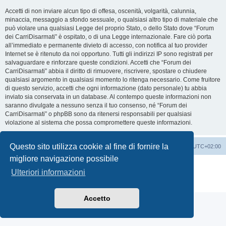
Accetti di non inviare alcun tipo di offesa, oscenità, volgarità, calunnia,
minaccia, messaggio a sfondo sessuale, o qualsiasi altro tipo di materiale che
può violare una qualsiasi Legge del proprio Stato, o dello Stato dove “Forum
dei CarriDisarmati” è ospitato, o di una Legge internazionale. Fare ciò porta
all’immediato e permanente divieto di accesso, con notifica al tuo provider
Internet se è ritenuto da noi opportuno. Tutti gli indirizzi IP sono registrati per
salvaguardare e rinforzare queste condizioni. Accetti che “Forum dei
CarriDisarmati” abbia il diritto di rimuovere, riscrivere, spostare o chiudere
qualsiasi argomento in qualsiasi momento lo ritenga necessario. Come fruitore
di questo servizio, accetti che ogni informazione (dato personale) tu abbia
inviato sia conservata in un database. Al contempo queste informazioni non
saranno divulgate a nessuno senza il tuo consenso, né “Forum dei
CarriDisarmati” o phpBB sono da ritenersi responsabili per qualsiasi
violazione al sistema che possa compromettere queste informazioni.
Questo sito utilizza cookie al fine di fornire la
Home
Indice
Cancella cookie
Tutti gli orari sono
UTC+02:00
migliore navigazione possibile
Creato da
phpBB
® Forum Software © phpBB Limited
Ulteriori informazioni
Traduzione Italiana
phpBB-Italia.it
Privacy
|
Condizioni
Accetto