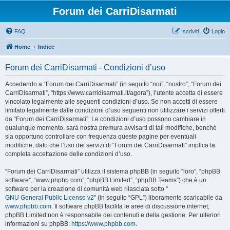
Forum dei CarriDisarmati
FAQ
Iscriviti
Login
Home
Indice
Forum dei CarriDisarmati - Condizioni d’uso
Accedendo a “Forum dei CarriDisarmati” (in seguito “noi”, “nostro”, “Forum dei
CarriDisarmati”, “https://www.carridisarmati.it/agora”), l’utente accetta di essere
vincolato legalmente alle seguenti condizioni d’uso. Se non accetti di essere
limitato legalmente dalle condizioni d’uso seguenti non utilizzare i servizi offerti
da “Forum dei CarriDisarmati”. Le condizioni d’uso possono cambiare in
qualunque momento, sarà nostra premura avvisarti di tali modifiche, benché
sia opportuno controllare con frequenza queste pagine per eventuali
modifiche, dato che l’uso dei servizi di “Forum dei CarriDisarmati” implica la
completa accettazione delle condizioni d’uso.
“Forum dei CarriDisarmati” utilizza il sistema phpBB (in seguito “loro”, “phpBB
software”, “www.phpbb.com”, “phpBB Limited”, “phpBB Teams”) che è un
software per la creazione di comunità web rilasciata sotto “
GNU General Public License v2
” (in seguito “GPL”) liberamente scaricabile da
www.phpbb.com
. Il software phpBB facilita le aree di discussione internet;
phpBB Limited non è responsabile dei contenuti e della gestione. Per ulteriori
informazioni su phpBB:
https://www.phpbb.com
.