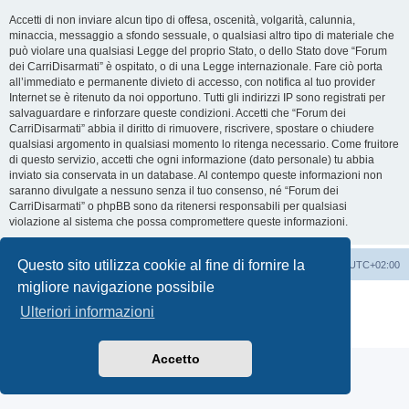
Accetti di non inviare alcun tipo di offesa, oscenità, volgarità, calunnia,
minaccia, messaggio a sfondo sessuale, o qualsiasi altro tipo di materiale che
può violare una qualsiasi Legge del proprio Stato, o dello Stato dove “Forum
dei CarriDisarmati” è ospitato, o di una Legge internazionale. Fare ciò porta
all’immediato e permanente divieto di accesso, con notifica al tuo provider
Internet se è ritenuto da noi opportuno. Tutti gli indirizzi IP sono registrati per
salvaguardare e rinforzare queste condizioni. Accetti che “Forum dei
CarriDisarmati” abbia il diritto di rimuovere, riscrivere, spostare o chiudere
qualsiasi argomento in qualsiasi momento lo ritenga necessario. Come fruitore
di questo servizio, accetti che ogni informazione (dato personale) tu abbia
inviato sia conservata in un database. Al contempo queste informazioni non
saranno divulgate a nessuno senza il tuo consenso, né “Forum dei
CarriDisarmati” o phpBB sono da ritenersi responsabili per qualsiasi
violazione al sistema che possa compromettere queste informazioni.
Questo sito utilizza cookie al fine di fornire la
Home
Indice
Cancella cookie
Tutti gli orari sono
UTC+02:00
migliore navigazione possibile
Creato da
phpBB
® Forum Software © phpBB Limited
Ulteriori informazioni
Traduzione Italiana
phpBB-Italia.it
Privacy
|
Condizioni
Accetto