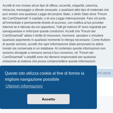
Accetti di non inviare alcun tipo di offesa, oscenità, volgarità, calunnia,
minaccia, messaggio a sfondo sessuale, o qualsiasi altro tipo di materiale che
può violare una qualsiasi Legge del proprio Stato, o dello Stato dove “Forum
dei CarriDisarmati” è ospitato, o di una Legge internazionale. Fare ciò porta
all’immediato e permanente divieto di accesso, con notifica al tuo provider
Internet se è ritenuto da noi opportuno. Tutti gli indirizzi IP sono registrati per
salvaguardare e rinforzare queste condizioni. Accetti che “Forum dei
CarriDisarmati” abbia il diritto di rimuovere, riscrivere, spostare o chiudere
qualsiasi argomento in qualsiasi momento lo ritenga necessario. Come fruitore
di questo servizio, accetti che ogni informazione (dato personale) tu abbia
inviato sia conservata in un database. Al contempo queste informazioni non
saranno divulgate a nessuno senza il tuo consenso, né “Forum dei
CarriDisarmati” o phpBB sono da ritenersi responsabili per qualsiasi
violazione al sistema che possa compromettere queste informazioni.
Questo sito utilizza cookie al fine di fornire la
Home
Indice
Cancella cookie
Tutti gli orari sono
UTC+02:00
migliore navigazione possibile
Creato da
phpBB
® Forum Software © phpBB Limited
Ulteriori informazioni
Traduzione Italiana
phpBB-Italia.it
Privacy
|
Condizioni
Accetto