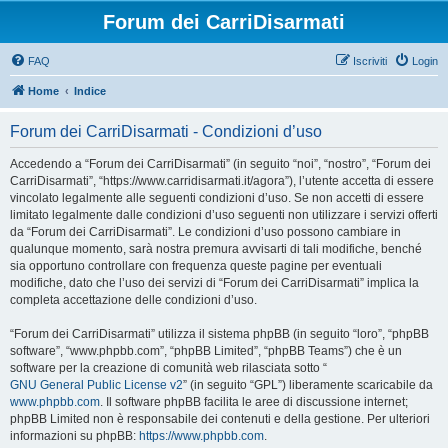
Forum dei CarriDisarmati
FAQ
Iscriviti
Login
Home
Indice
Forum dei CarriDisarmati - Condizioni d’uso
Accedendo a “Forum dei CarriDisarmati” (in seguito “noi”, “nostro”, “Forum dei
CarriDisarmati”, “https://www.carridisarmati.it/agora”), l’utente accetta di essere
vincolato legalmente alle seguenti condizioni d’uso. Se non accetti di essere
limitato legalmente dalle condizioni d’uso seguenti non utilizzare i servizi offerti
da “Forum dei CarriDisarmati”. Le condizioni d’uso possono cambiare in
qualunque momento, sarà nostra premura avvisarti di tali modifiche, benché
sia opportuno controllare con frequenza queste pagine per eventuali
modifiche, dato che l’uso dei servizi di “Forum dei CarriDisarmati” implica la
completa accettazione delle condizioni d’uso.
“Forum dei CarriDisarmati” utilizza il sistema phpBB (in seguito “loro”, “phpBB
software”, “www.phpbb.com”, “phpBB Limited”, “phpBB Teams”) che è un
software per la creazione di comunità web rilasciata sotto “
GNU General Public License v2
” (in seguito “GPL”) liberamente scaricabile da
www.phpbb.com
. Il software phpBB facilita le aree di discussione internet;
phpBB Limited non è responsabile dei contenuti e della gestione. Per ulteriori
informazioni su phpBB:
https://www.phpbb.com
.