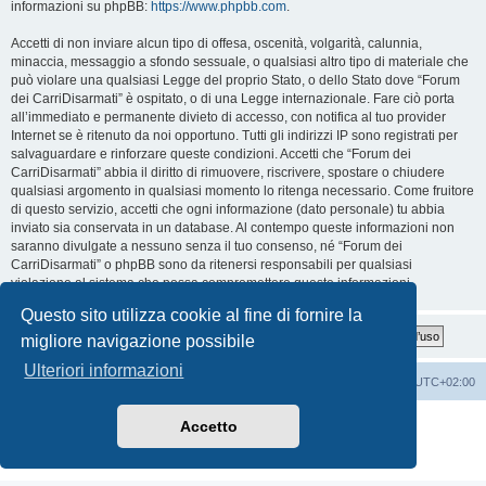
informazioni su phpBB:
https://www.phpbb.com
.
Accetti di non inviare alcun tipo di offesa, oscenità, volgarità, calunnia,
minaccia, messaggio a sfondo sessuale, o qualsiasi altro tipo di materiale che
può violare una qualsiasi Legge del proprio Stato, o dello Stato dove “Forum
dei CarriDisarmati” è ospitato, o di una Legge internazionale. Fare ciò porta
all’immediato e permanente divieto di accesso, con notifica al tuo provider
Internet se è ritenuto da noi opportuno. Tutti gli indirizzi IP sono registrati per
salvaguardare e rinforzare queste condizioni. Accetti che “Forum dei
CarriDisarmati” abbia il diritto di rimuovere, riscrivere, spostare o chiudere
qualsiasi argomento in qualsiasi momento lo ritenga necessario. Come fruitore
di questo servizio, accetti che ogni informazione (dato personale) tu abbia
inviato sia conservata in un database. Al contempo queste informazioni non
saranno divulgate a nessuno senza il tuo consenso, né “Forum dei
CarriDisarmati” o phpBB sono da ritenersi responsabili per qualsiasi
violazione al sistema che possa compromettere queste informazioni.
Questo sito utilizza cookie al fine di fornire la
migliore navigazione possibile
Ulteriori informazioni
Home
Indice
Cancella cookie
Tutti gli orari sono
UTC+02:00
Creato da
phpBB
® Forum Software © phpBB Limited
Accetto
Traduzione Italiana
phpBB-Italia.it
Privacy
|
Condizioni