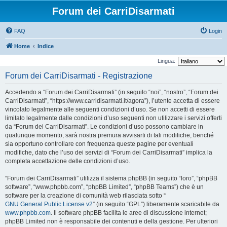
Forum dei CarriDisarmati
FAQ
Login
Home
Indice
Lingua:
Forum dei CarriDisarmati - Registrazione
Accedendo a “Forum dei CarriDisarmati” (in seguito “noi”, “nostro”, “Forum dei
CarriDisarmati”, “https://www.carridisarmati.it/agora”), l’utente accetta di essere
vincolato legalmente alle seguenti condizioni d’uso. Se non accetti di essere
limitato legalmente dalle condizioni d’uso seguenti non utilizzare i servizi offerti
da “Forum dei CarriDisarmati”. Le condizioni d’uso possono cambiare in
qualunque momento, sarà nostra premura avvisarti di tali modifiche, benché
sia opportuno controllare con frequenza queste pagine per eventuali
modifiche, dato che l’uso dei servizi di “Forum dei CarriDisarmati” implica la
completa accettazione delle condizioni d’uso.
“Forum dei CarriDisarmati” utilizza il sistema phpBB (in seguito “loro”, “phpBB
software”, “www.phpbb.com”, “phpBB Limited”, “phpBB Teams”) che è un
software per la creazione di comunità web rilasciata sotto “
GNU General Public License v2
” (in seguito “GPL”) liberamente scaricabile da
www.phpbb.com
. Il software phpBB facilita le aree di discussione internet;
phpBB Limited non è responsabile dei contenuti e della gestione. Per ulteriori