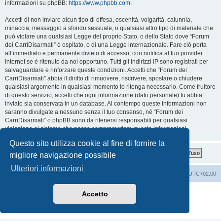
informazioni su phpBB:
https://www.phpbb.com
.
Accetti di non inviare alcun tipo di offesa, oscenità, volgarità, calunnia,
minaccia, messaggio a sfondo sessuale, o qualsiasi altro tipo di materiale che
può violare una qualsiasi Legge del proprio Stato, o dello Stato dove “Forum
dei CarriDisarmati” è ospitato, o di una Legge internazionale. Fare ciò porta
all’immediato e permanente divieto di accesso, con notifica al tuo provider
Internet se è ritenuto da noi opportuno. Tutti gli indirizzi IP sono registrati per
salvaguardare e rinforzare queste condizioni. Accetti che “Forum dei
CarriDisarmati” abbia il diritto di rimuovere, riscrivere, spostare o chiudere
qualsiasi argomento in qualsiasi momento lo ritenga necessario. Come fruitore
di questo servizio, accetti che ogni informazione (dato personale) tu abbia
inviato sia conservata in un database. Al contempo queste informazioni non
saranno divulgate a nessuno senza il tuo consenso, né “Forum dei
CarriDisarmati” o phpBB sono da ritenersi responsabili per qualsiasi
violazione al sistema che possa compromettere queste informazioni.
Questo sito utilizza cookie al fine di fornire la
migliore navigazione possibile
Ulteriori informazioni
Home
Indice
Cancella cookie
Tutti gli orari sono
UTC+02:00
Creato da
phpBB
® Forum Software © phpBB Limited
Accetto
Traduzione Italiana
phpBB-Italia.it
Privacy
|
Condizioni