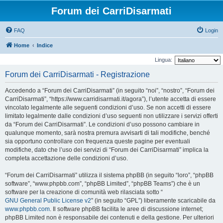
Forum dei CarriDisarmati
FAQ
Login
Home
Indice
Lingua:
Forum dei CarriDisarmati - Registrazione
Accedendo a “Forum dei CarriDisarmati” (in seguito “noi”, “nostro”, “Forum dei
CarriDisarmati”, “https://www.carridisarmati.it/agora”), l’utente accetta di essere
vincolato legalmente alle seguenti condizioni d’uso. Se non accetti di essere
limitato legalmente dalle condizioni d’uso seguenti non utilizzare i servizi offerti
da “Forum dei CarriDisarmati”. Le condizioni d’uso possono cambiare in
qualunque momento, sarà nostra premura avvisarti di tali modifiche, benché
sia opportuno controllare con frequenza queste pagine per eventuali
modifiche, dato che l’uso dei servizi di “Forum dei CarriDisarmati” implica la
completa accettazione delle condizioni d’uso.
“Forum dei CarriDisarmati” utilizza il sistema phpBB (in seguito “loro”, “phpBB
software”, “www.phpbb.com”, “phpBB Limited”, “phpBB Teams”) che è un
software per la creazione di comunità web rilasciata sotto “
GNU General Public License v2
” (in seguito “GPL”) liberamente scaricabile da
www.phpbb.com
. Il software phpBB facilita le aree di discussione internet;
phpBB Limited non è responsabile dei contenuti e della gestione. Per ulteriori