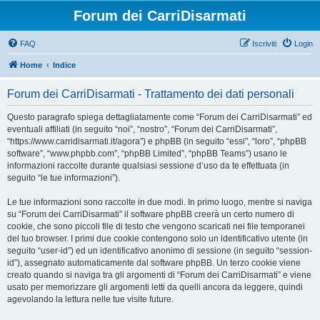
Forum dei CarriDisarmati
FAQ
Iscriviti
Login
Home
Indice
Forum dei CarriDisarmati - Trattamento dei dati personali
Questo paragrafo spiega dettagliatamente come “Forum dei CarriDisarmati” ed
eventuali affiliati (in seguito “noi”, “nostro”, “Forum dei CarriDisarmati”,
“https://www.carridisarmati.it/agora”) e phpBB (in seguito “essi”, “loro”, “phpBB
software”, “www.phpbb.com”, “phpBB Limited”, “phpBB Teams”) usano le
informazioni raccolte durante qualsiasi sessione d’uso da te effettuata (in
seguito “le tue informazioni”).
Le tue informazioni sono raccolte in due modi. In primo luogo, mentre si naviga
su “Forum dei CarriDisarmati” il software phpBB creerà un certo numero di
cookie, che sono piccoli file di testo che vengono scaricati nei file temporanei
del tuo browser. I primi due cookie contengono solo un identificativo utente (in
seguito “user-id”) ed un identificativo anonimo di sessione (in seguito “session-
id”), assegnato automaticamente dal software phpBB. Un terzo cookie viene
creato quando si naviga tra gli argomenti di “Forum dei CarriDisarmati” e viene
usato per memorizzare gli argomenti letti da quelli ancora da leggere, quindi
agevolando la lettura nelle tue visite future.