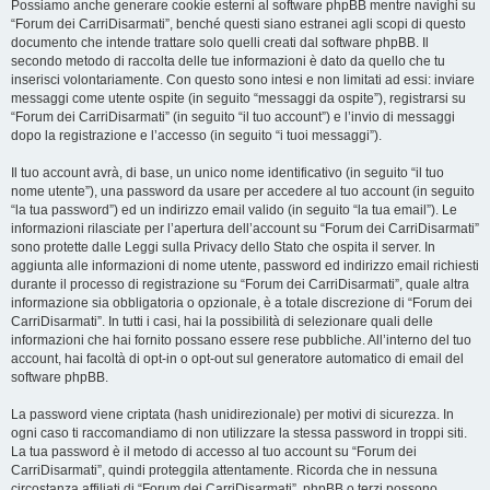
Possiamo anche generare cookie esterni al software phpBB mentre navighi su
“Forum dei CarriDisarmati”, benché questi siano estranei agli scopi di questo
documento che intende trattare solo quelli creati dal software phpBB. Il
secondo metodo di raccolta delle tue informazioni è dato da quello che tu
inserisci volontariamente. Con questo sono intesi e non limitati ad essi: inviare
messaggi come utente ospite (in seguito “messaggi da ospite”), registrarsi su
“Forum dei CarriDisarmati” (in seguito “il tuo account”) e l’invio di messaggi
dopo la registrazione e l’accesso (in seguito “i tuoi messaggi”).
Il tuo account avrà, di base, un unico nome identificativo (in seguito “il tuo
nome utente”), una password da usare per accedere al tuo account (in seguito
“la tua password”) ed un indirizzo email valido (in seguito “la tua email”). Le
informazioni rilasciate per l’apertura dell’account su “Forum dei CarriDisarmati”
sono protette dalle Leggi sulla Privacy dello Stato che ospita il server. In
aggiunta alle informazioni di nome utente, password ed indirizzo email richiesti
durante il processo di registrazione su “Forum dei CarriDisarmati”, quale altra
informazione sia obbligatoria o opzionale, è a totale discrezione di “Forum dei
CarriDisarmati”. In tutti i casi, hai la possibilità di selezionare quali delle
informazioni che hai fornito possano essere rese pubbliche. All’interno del tuo
account, hai facoltà di opt-in o opt-out sul generatore automatico di email del
software phpBB.
La password viene criptata (hash unidirezionale) per motivi di sicurezza. In
ogni caso ti raccomandiamo di non utilizzare la stessa password in troppi siti.
La tua password è il metodo di accesso al tuo account su “Forum dei
CarriDisarmati”, quindi proteggila attentamente. Ricorda che in nessuna
circostanza affiliati di “Forum dei CarriDisarmati”, phpBB o terzi possono