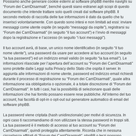
Possiamo anche generare cookie esterni al software phpBB mentre navighi su
“Forum dei CarriDisarmati”, benché questi siano estranei agli scopi di questo
documento che intende trattare solo quelli creati dal software phpBB. Il
secondo metodo di raccolta delle tue informazioni è dato da quello che tu
inserisci volontariamente. Con questo sono intesi e non limitati ad essi: inviare
messaggi come utente ospite (in seguito “messaggi da ospite”), registrarsi su
“Forum dei CarriDisarmati” (in seguito “il tuo account”) e l’invio di messaggi
dopo la registrazione e l’accesso (in seguito “i tuoi messaggi”).
Il tuo account avrà, di base, un unico nome identificativo (in seguito “il tuo
nome utente”), una password da usare per accedere al tuo account (in seguito
“la tua password”) ed un indirizzo email valido (in seguito “la tua email”). Le
informazioni rilasciate per l’apertura dell’account su “Forum dei CarriDisarmati”
sono protette dalle Leggi sulla Privacy dello Stato che ospita il server. In
aggiunta alle informazioni di nome utente, password ed indirizzo email richiesti
durante il processo di registrazione su “Forum dei CarriDisarmati”, quale altra
informazione sia obbligatoria o opzionale, è a totale discrezione di “Forum dei
CarriDisarmati”. In tutti i casi, hai la possibilità di selezionare quali delle
informazioni che hai fornito possano essere rese pubbliche. All’interno del tuo
account, hai facoltà di opt-in o opt-out sul generatore automatico di email del
software phpBB.
La password viene criptata (hash unidirezionale) per motivi di sicurezza. In
ogni caso ti raccomandiamo di non utilizzare la stessa password in troppi siti.
La tua password è il metodo di accesso al tuo account su “Forum dei
CarriDisarmati”, quindi proteggila attentamente. Ricorda che in nessuna
circostanza affiliati di “Forum dei CarriDisarmati”, phpBB o terzi possono