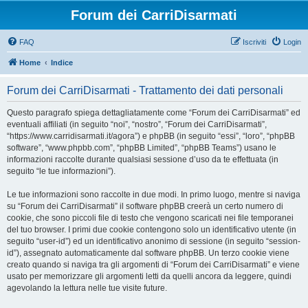
Forum dei CarriDisarmati
FAQ
Iscriviti
Login
Home
Indice
Forum dei CarriDisarmati - Trattamento dei dati personali
Questo paragrafo spiega dettagliatamente come “Forum dei CarriDisarmati” ed
eventuali affiliati (in seguito “noi”, “nostro”, “Forum dei CarriDisarmati”,
“https://www.carridisarmati.it/agora”) e phpBB (in seguito “essi”, “loro”, “phpBB
software”, “www.phpbb.com”, “phpBB Limited”, “phpBB Teams”) usano le
informazioni raccolte durante qualsiasi sessione d’uso da te effettuata (in
seguito “le tue informazioni”).
Le tue informazioni sono raccolte in due modi. In primo luogo, mentre si naviga
su “Forum dei CarriDisarmati” il software phpBB creerà un certo numero di
cookie, che sono piccoli file di testo che vengono scaricati nei file temporanei
del tuo browser. I primi due cookie contengono solo un identificativo utente (in
seguito “user-id”) ed un identificativo anonimo di sessione (in seguito “session-
id”), assegnato automaticamente dal software phpBB. Un terzo cookie viene
creato quando si naviga tra gli argomenti di “Forum dei CarriDisarmati” e viene
usato per memorizzare gli argomenti letti da quelli ancora da leggere, quindi
agevolando la lettura nelle tue visite future.