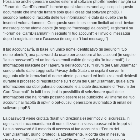
Possiamo anche generare cookie esterni al software phpBB mentre navighi su
“Forum dei CarriDisarmati”, benché questi siano estranei agli scopi di questo
documento che intende trattare solo quelli creati dal software phpBB. Il
secondo metodo di raccolta delle tue informazioni è dato da quello che tu
inserisci volontariamente. Con questo sono intesi e non limitati ad essi: inviare
messaggi come utente ospite (in seguito “messaggi da ospite”), registrarsi su
“Forum dei CarriDisarmati” (in seguito “il tuo account”) e l’invio di messaggi
dopo la registrazione e l’accesso (in seguito “i tuoi messaggi”).
Il tuo account avrà, di base, un unico nome identificativo (in seguito “il tuo
nome utente”), una password da usare per accedere al tuo account (in seguito
“la tua password”) ed un indirizzo email valido (in seguito “la tua email”). Le
informazioni rilasciate per l’apertura dell’account su “Forum dei CarriDisarmati”
sono protette dalle Leggi sulla Privacy dello Stato che ospita il server. In
aggiunta alle informazioni di nome utente, password ed indirizzo email richiesti
durante il processo di registrazione su “Forum dei CarriDisarmati”, quale altra
informazione sia obbligatoria o opzionale, è a totale discrezione di “Forum dei
CarriDisarmati”. In tutti i casi, hai la possibilità di selezionare quali delle
informazioni che hai fornito possano essere rese pubbliche. All’interno del tuo
account, hai facoltà di opt-in o opt-out sul generatore automatico di email del
software phpBB.
La password viene criptata (hash unidirezionale) per motivi di sicurezza. In
ogni caso ti raccomandiamo di non utilizzare la stessa password in troppi siti.
La tua password è il metodo di accesso al tuo account su “Forum dei
CarriDisarmati”, quindi proteggila attentamente. Ricorda che in nessuna
circostanza affiliati di “Forum dei CarriDisarmati”, phpBB o terzi possono