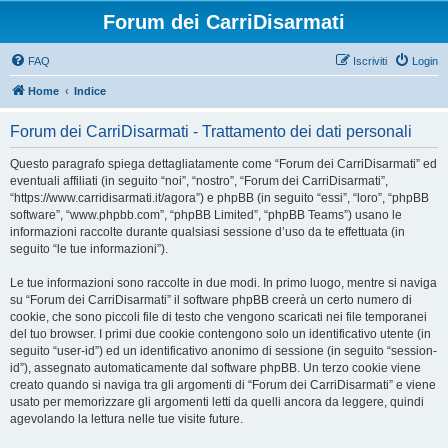
Forum dei CarriDisarmati
FAQ
Iscriviti
Login
Home
Indice
Forum dei CarriDisarmati - Trattamento dei dati personali
Questo paragrafo spiega dettagliatamente come “Forum dei CarriDisarmati” ed
eventuali affiliati (in seguito “noi”, “nostro”, “Forum dei CarriDisarmati”,
“https://www.carridisarmati.it/agora”) e phpBB (in seguito “essi”, “loro”, “phpBB
software”, “www.phpbb.com”, “phpBB Limited”, “phpBB Teams”) usano le
informazioni raccolte durante qualsiasi sessione d’uso da te effettuata (in
seguito “le tue informazioni”).
Le tue informazioni sono raccolte in due modi. In primo luogo, mentre si naviga
su “Forum dei CarriDisarmati” il software phpBB creerà un certo numero di
cookie, che sono piccoli file di testo che vengono scaricati nei file temporanei
del tuo browser. I primi due cookie contengono solo un identificativo utente (in
seguito “user-id”) ed un identificativo anonimo di sessione (in seguito “session-
id”), assegnato automaticamente dal software phpBB. Un terzo cookie viene
creato quando si naviga tra gli argomenti di “Forum dei CarriDisarmati” e viene
usato per memorizzare gli argomenti letti da quelli ancora da leggere, quindi
agevolando la lettura nelle tue visite future.