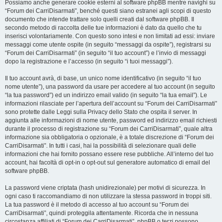
Possiamo anche generare cookie esterni al software phpBB mentre navighi su
“Forum dei CarriDisarmati”, benché questi siano estranei agli scopi di questo
documento che intende trattare solo quelli creati dal software phpBB. Il
secondo metodo di raccolta delle tue informazioni è dato da quello che tu
inserisci volontariamente. Con questo sono intesi e non limitati ad essi: inviare
messaggi come utente ospite (in seguito “messaggi da ospite”), registrarsi su
“Forum dei CarriDisarmati” (in seguito “il tuo account”) e l’invio di messaggi
dopo la registrazione e l’accesso (in seguito “i tuoi messaggi”).
Il tuo account avrà, di base, un unico nome identificativo (in seguito “il tuo
nome utente”), una password da usare per accedere al tuo account (in seguito
“la tua password”) ed un indirizzo email valido (in seguito “la tua email”). Le
informazioni rilasciate per l’apertura dell’account su “Forum dei CarriDisarmati”
sono protette dalle Leggi sulla Privacy dello Stato che ospita il server. In
aggiunta alle informazioni di nome utente, password ed indirizzo email richiesti
durante il processo di registrazione su “Forum dei CarriDisarmati”, quale altra
informazione sia obbligatoria o opzionale, è a totale discrezione di “Forum dei
CarriDisarmati”. In tutti i casi, hai la possibilità di selezionare quali delle
informazioni che hai fornito possano essere rese pubbliche. All’interno del tuo
account, hai facoltà di opt-in o opt-out sul generatore automatico di email del
software phpBB.
La password viene criptata (hash unidirezionale) per motivi di sicurezza. In
ogni caso ti raccomandiamo di non utilizzare la stessa password in troppi siti.
La tua password è il metodo di accesso al tuo account su “Forum dei
CarriDisarmati”, quindi proteggila attentamente. Ricorda che in nessuna
circostanza affiliati di “Forum dei CarriDisarmati”, phpBB o terzi possono