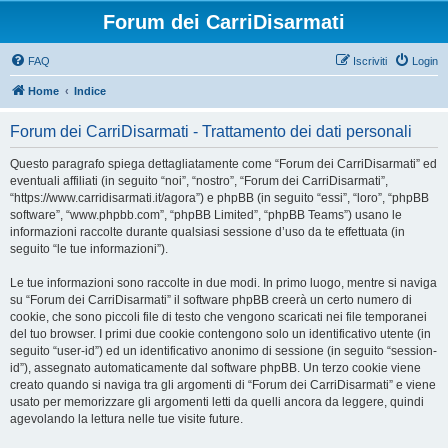
Forum dei CarriDisarmati
FAQ
Iscriviti
Login
Home
Indice
Forum dei CarriDisarmati - Trattamento dei dati personali
Questo paragrafo spiega dettagliatamente come “Forum dei CarriDisarmati” ed
eventuali affiliati (in seguito “noi”, “nostro”, “Forum dei CarriDisarmati”,
“https://www.carridisarmati.it/agora”) e phpBB (in seguito “essi”, “loro”, “phpBB
software”, “www.phpbb.com”, “phpBB Limited”, “phpBB Teams”) usano le
informazioni raccolte durante qualsiasi sessione d’uso da te effettuata (in
seguito “le tue informazioni”).
Le tue informazioni sono raccolte in due modi. In primo luogo, mentre si naviga
su “Forum dei CarriDisarmati” il software phpBB creerà un certo numero di
cookie, che sono piccoli file di testo che vengono scaricati nei file temporanei
del tuo browser. I primi due cookie contengono solo un identificativo utente (in
seguito “user-id”) ed un identificativo anonimo di sessione (in seguito “session-
id”), assegnato automaticamente dal software phpBB. Un terzo cookie viene
creato quando si naviga tra gli argomenti di “Forum dei CarriDisarmati” e viene
usato per memorizzare gli argomenti letti da quelli ancora da leggere, quindi
agevolando la lettura nelle tue visite future.