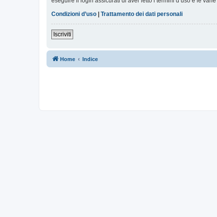
eseguire il login assicurati di aver letto i termini d’uso e le varie
Condizioni d’uso
|
Trattamento dei dati personali
Iscriviti
Home
Indice