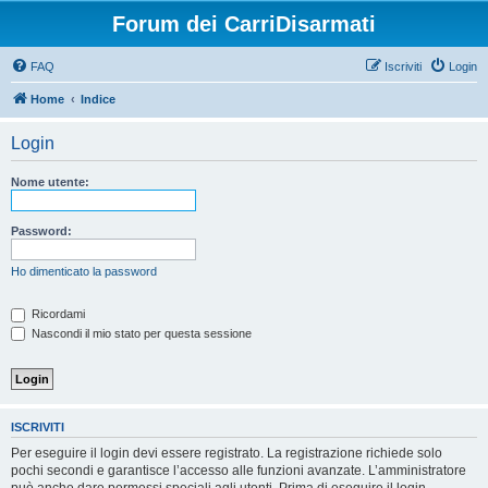
Forum dei CarriDisarmati
FAQ
Iscriviti
Login
Home
Indice
Login
Nome utente:
Password:
Ho dimenticato la password
Ricordami
Nascondi il mio stato per questa sessione
ISCRIVITI
Per eseguire il login devi essere registrato. La registrazione richiede solo
pochi secondi e garantisce l’accesso alle funzioni avanzate. L’amministratore
può anche dare permessi speciali agli utenti. Prima di eseguire il login