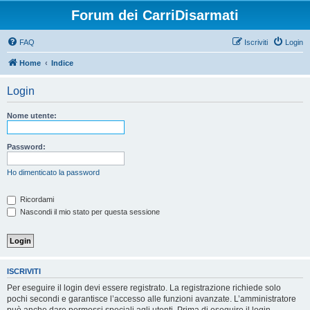
Forum dei CarriDisarmati
FAQ
Iscriviti
Login
Home
Indice
Login
Nome utente:
Password:
Ho dimenticato la password
Ricordami
Nascondi il mio stato per questa sessione
ISCRIVITI
Per eseguire il login devi essere registrato. La registrazione richiede solo
pochi secondi e garantisce l’accesso alle funzioni avanzate. L’amministratore
può anche dare permessi speciali agli utenti. Prima di eseguire il login