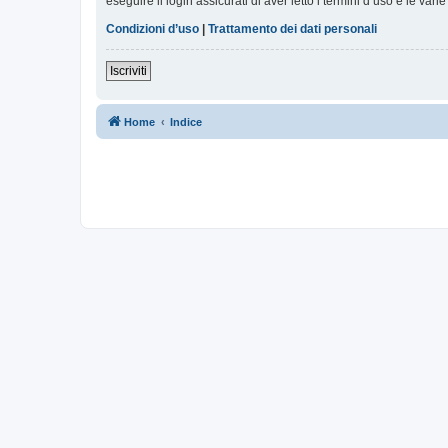
eseguire il login assicurati di aver letto i termini d’uso e le varie
Condizioni d’uso
|
Trattamento dei dati personali
Iscriviti
Home
Indice