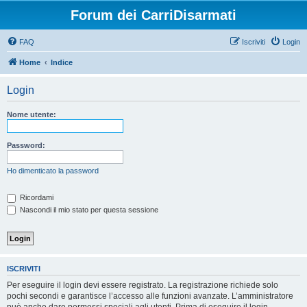
Forum dei CarriDisarmati
FAQ
Iscriviti
Login
Home
Indice
Login
Nome utente:
Password:
Ho dimenticato la password
Ricordami
Nascondi il mio stato per questa sessione
ISCRIVITI
Per eseguire il login devi essere registrato. La registrazione richiede solo
pochi secondi e garantisce l’accesso alle funzioni avanzate. L’amministratore
può anche dare permessi speciali agli utenti. Prima di eseguire il login