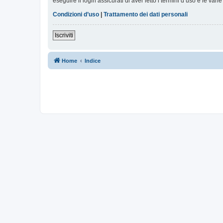
eseguire il login assicurati di aver letto i termini d’uso e le varie
Condizioni d’uso
|
Trattamento dei dati personali
Iscriviti
Home
Indice