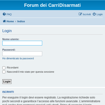
Forum dei CarriDisarmati
FAQ
Iscriviti
Login
Home
Indice
Login
Nome utente:
Password:
Ho dimenticato la password
Ricordami
Nascondi il mio stato per questa sessione
ISCRIVITI
Per eseguire il login devi essere registrato. La registrazione richiede solo
pochi secondi e garantisce l’accesso alle funzioni avanzate. L’amministratore
può anche dare permessi speciali agli utenti. Prima di eseguire il login