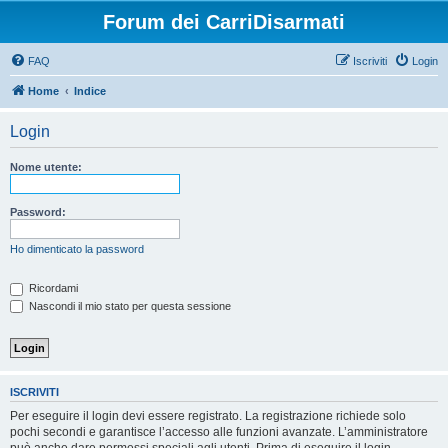
Forum dei CarriDisarmati
FAQ
Iscriviti
Login
Home
Indice
Login
Nome utente:
Password:
Ho dimenticato la password
Ricordami
Nascondi il mio stato per questa sessione
ISCRIVITI
Per eseguire il login devi essere registrato. La registrazione richiede solo
pochi secondi e garantisce l’accesso alle funzioni avanzate. L’amministratore
può anche dare permessi speciali agli utenti. Prima di eseguire il login