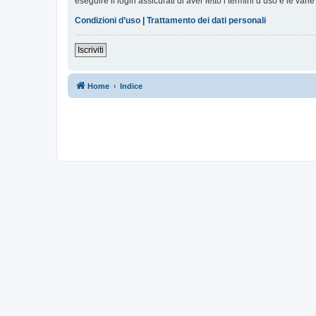
eseguire il login assicurati di aver letto i termini d’uso e le varie
Condizioni d’uso
|
Trattamento dei dati personali
Iscriviti
Home
Indice