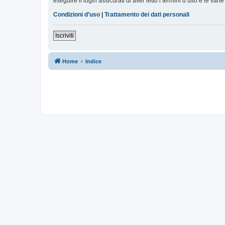
eseguire il login assicurati di aver letto i termini d’uso e le varie
Condizioni d’uso
|
Trattamento dei dati personali
Iscriviti
Home
Indice