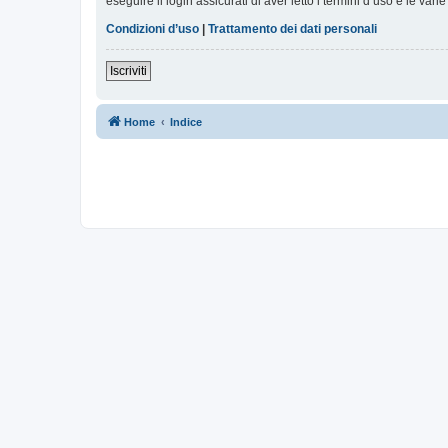
eseguire il login assicurati di aver letto i termini d’uso e le varie
Condizioni d’uso
|
Trattamento dei dati personali
Iscriviti
Home
Indice