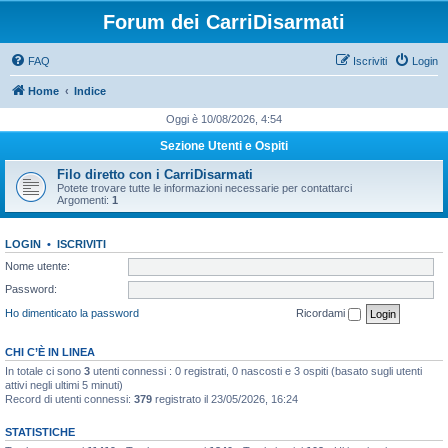
Forum dei CarriDisarmati
FAQ
Iscriviti
Login
Home
Indice
Oggi è 10/08/2026, 4:54
Sezione Utenti e Ospiti
Filo diretto con i CarriDisarmati
Potete trovare tutte le informazioni necessarie per contattarci
Argomenti:
1
LOGIN
•
ISCRIVITI
Nome utente:
Password:
Ho dimenticato la password
Ricordami
CHI C’È IN LINEA
In totale ci sono
3
utenti connessi : 0 registrati, 0 nascosti e 3 ospiti (basato sugli utenti
attivi negli ultimi 5 minuti)
Record di utenti connessi:
379
registrato il 23/05/2026, 16:24
STATISTICHE