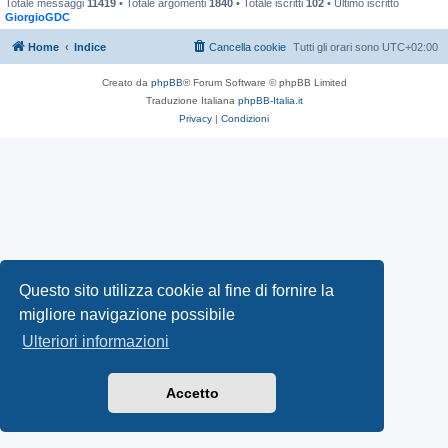
Totale messaggi
11419
• Totale argomenti
1840
• Totale iscritti
102
• Ultimo iscritto
GiorgioGDC
Home
Indice
Cancella cookie
Tutti gli orari sono
UTC+02:00
Creato da
phpBB
® Forum Software © phpBB Limited
Traduzione Italiana
phpBB-Italia.it
Privacy
|
Condizioni
Questo sito utilizza cookie al fine di fornire la
migliore navigazione possibile
Ulteriori informazioni
Accetto