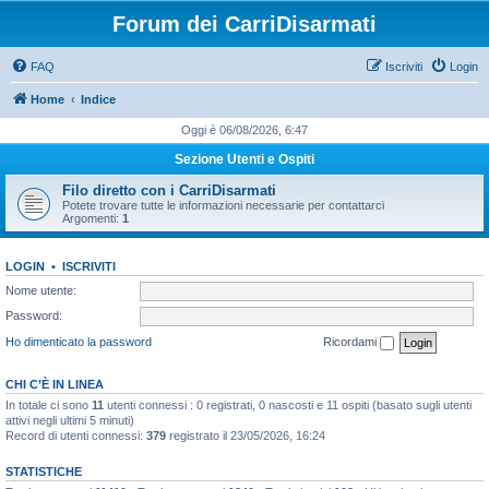
Forum dei CarriDisarmati
FAQ
Iscriviti
Login
Home
Indice
Oggi è 06/08/2026, 6:47
Sezione Utenti e Ospiti
Filo diretto con i CarriDisarmati
Potete trovare tutte le informazioni necessarie per contattarci
Argomenti:
1
LOGIN
•
ISCRIVITI
Nome utente:
Password:
Ho dimenticato la password
Ricordami
CHI C’È IN LINEA
In totale ci sono
11
utenti connessi : 0 registrati, 0 nascosti e 11 ospiti (basato sugli utenti
attivi negli ultimi 5 minuti)
Record di utenti connessi:
379
registrato il 23/05/2026, 16:24
STATISTICHE