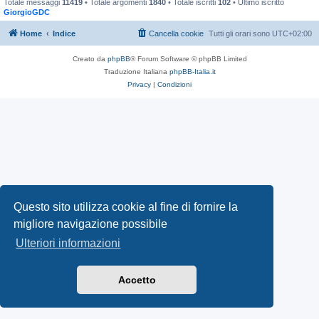
Totale messaggi
11419
• Totale argomenti
1840
• Totale iscritti
102
• Ultimo iscritto
GiorgioGDC
Home
Indice
Cancella cookie
Tutti gli orari sono
UTC+02:00
Creato da
phpBB
® Forum Software © phpBB Limited
Traduzione Italiana
phpBB-Italia.it
Privacy
|
Condizioni
Questo sito utilizza cookie al fine di fornire la
migliore navigazione possibile
Ulteriori informazioni
Accetto