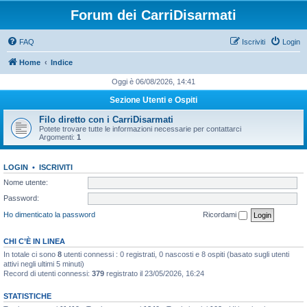
Forum dei CarriDisarmati
FAQ
Iscriviti
Login
Home
Indice
Oggi è 06/08/2026, 14:41
Sezione Utenti e Ospiti
Filo diretto con i CarriDisarmati
Potete trovare tutte le informazioni necessarie per contattarci
Argomenti:
1
LOGIN
•
ISCRIVITI
Nome utente:
Password:
Ho dimenticato la password
Ricordami
CHI C’È IN LINEA
In totale ci sono
8
utenti connessi : 0 registrati, 0 nascosti e 8 ospiti (basato sugli utenti
attivi negli ultimi 5 minuti)
Record di utenti connessi:
379
registrato il 23/05/2026, 16:24
STATISTICHE