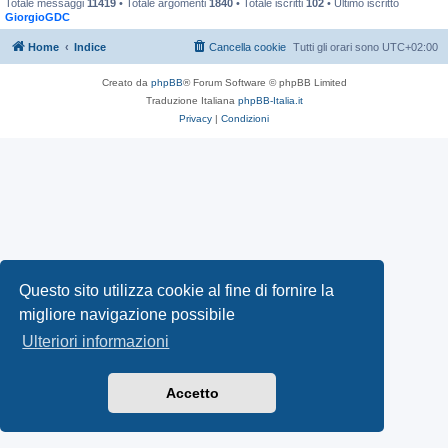
Totale messaggi
11419
• Totale argomenti
1840
• Totale iscritti
102
• Ultimo iscritto
GiorgioGDC
Home
Indice
Cancella cookie
Tutti gli orari sono
UTC+02:00
Creato da
phpBB
® Forum Software © phpBB Limited
Traduzione Italiana
phpBB-Italia.it
Privacy
|
Condizioni
Questo sito utilizza cookie al fine di fornire la
migliore navigazione possibile
Ulteriori informazioni
Accetto