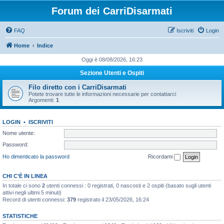
Forum dei CarriDisarmati
FAQ
Iscriviti
Login
Home
Indice
Oggi è 08/08/2026, 16:23
Sezione Utenti e Ospiti
Filo diretto con i CarriDisarmati
Potete trovare tutte le informazioni necessarie per contattarci
Argomenti:
1
LOGIN
•
ISCRIVITI
Nome utente:
Password:
Ho dimenticato la password
Ricordami
CHI C’È IN LINEA
In totale ci sono
2
utenti connessi : 0 registrati, 0 nascosti e 2 ospiti (basato sugli utenti
attivi negli ultimi 5 minuti)
Record di utenti connessi:
379
registrato il 23/05/2026, 16:24
STATISTICHE