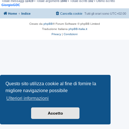
Totale messaggi
11419
• Totale argomenti
1840
• Totale iscritti
102
• Ultimo iscritto
GiorgioGDC
Home
Indice
Cancella cookie
Tutti gli orari sono
UTC+02:00
Creato da
phpBB
® Forum Software © phpBB Limited
Traduzione Italiana
phpBB-Italia.it
Privacy
|
Condizioni
Questo sito utilizza cookie al fine di fornire la
migliore navigazione possibile
Ulteriori informazioni
Accetto