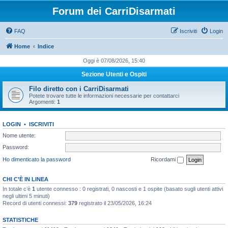
Forum dei CarriDisarmati
FAQ
Iscriviti
Login
Home
Indice
Oggi è 07/08/2026, 15:40
Sezione Utenti e Ospiti
Filo diretto con i CarriDisarmati
Potete trovare tutte le informazioni necessarie per contattarci
Argomenti:
1
LOGIN
•
ISCRIVITI
Nome utente:
Password:
Ho dimenticato la password
Ricordami
CHI C’È IN LINEA
In totale c’è
1
utente connesso : 0 registrati, 0 nascosti e 1 ospite (basato sugli utenti attivi
negli ultimi 5 minuti)
Record di utenti connessi:
379
registrato il 23/05/2026, 16:24
STATISTICHE