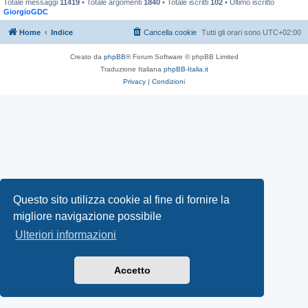
Totale messaggi
11419
• Totale argomenti
1840
• Totale iscritti
102
• Ultimo iscritto
GiorgioGDC
Home
Indice
Cancella cookie
Tutti gli orari sono
UTC+02:00
Creato da
phpBB
® Forum Software © phpBB Limited
Traduzione Italiana
phpBB-Italia.it
Privacy
|
Condizioni
Questo sito utilizza cookie al fine di fornire la
migliore navigazione possibile
Ulteriori informazioni
Accetto