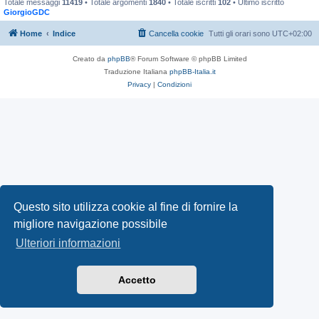
Totale messaggi
11419
• Totale argomenti
1840
• Totale iscritti
102
• Ultimo iscritto
GiorgioGDC
Home
Indice
Cancella cookie
Tutti gli orari sono
UTC+02:00
Creato da
phpBB
® Forum Software © phpBB Limited
Traduzione Italiana
phpBB-Italia.it
Privacy
|
Condizioni
Questo sito utilizza cookie al fine di fornire la
migliore navigazione possibile
Ulteriori informazioni
Accetto