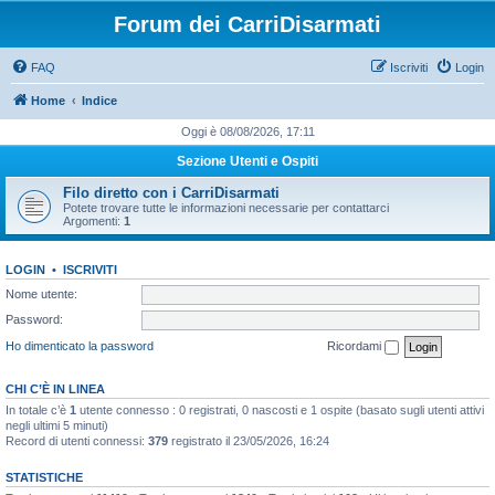
Forum dei CarriDisarmati
FAQ
Iscriviti
Login
Home
Indice
Oggi è 08/08/2026, 17:11
Sezione Utenti e Ospiti
Filo diretto con i CarriDisarmati
Potete trovare tutte le informazioni necessarie per contattarci
Argomenti:
1
LOGIN
•
ISCRIVITI
Nome utente:
Password:
Ho dimenticato la password
Ricordami
CHI C’È IN LINEA
In totale c’è
1
utente connesso : 0 registrati, 0 nascosti e 1 ospite (basato sugli utenti attivi
negli ultimi 5 minuti)
Record di utenti connessi:
379
registrato il 23/05/2026, 16:24
STATISTICHE