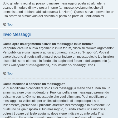
Solo gli utenti registrati possono inviare messaggi di posta ad altri utenti
usando il modulo di invio posta interno (ammesso, ovviamente, che gli
amministratori abbiano abilitato questa funzione). Questo serve a prevenire un
uso scorretto o malevolo del sistema di posta da parte di utenti anonimi.
Top
Invio Messaggi
Come apro un argomento o invio un messaggio in un forum?
Per pubblicare un nuovo argomento in un forum, clicca su “Nuovo argomento”.
Per pubblicare una risposta ad un argomento, clicca su “Rispondi”. Potresti
avere bisogno di registrarti prima di poter inviare un messaggio: le tue funzioni
disponibili sono elencate in fondo alla pagina del forum o dell’argomento (la
lista
Puoi aprire nuovi argomenti
,
Puoi votare nei sondaggi
, ecc.).
Top
Come modifico o cancello un messaggio?
Puoi modificare o cancellare solo i tuoi messaggi, a meno che tu non sia un
amministratore o un moderatore. Puoi cancellare un messaggio premendo il
pulsante con la «X» nel messaggio che vuoi eliminare. Puoi modificare un
messaggio (a volte solo per un limitato periodo di tempo dopo il suo
inserimento) premendo il pulsante
modifica
nel messaggio in questione. Se
qualcuno ha già risposto al tuo messaggio, quando effettui una modifica,
potresti trovare del testo aggiunto dove viene indicato quante volte l’hai
modificato. Un utente normale, generalmente, non può cancellare un