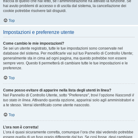
traccia di quello che hai letto, se l’amministrazione ha attivato la funzione. Se
hai avuto problemi di accesso o di uscita dal sistema, la cancellazione dei
cookie potrebbe risolvere tali disguidi.
Top
Impostazioni e preferenze utente
Come cambio le mie impostazioni?
Se sei un utente registrato, tutte le tue impostazioni sono conservate nel
database del sistema. Per modificarle vai sul tuo Pannello di Controllo Utente;
generalmente sta in cima ad ogni pagina, ma questo potrebbe non essere
sempre vero. Questo ti permetterà di cambiare tutte le tue impostazioni e le
preferenze.
Top
Come posso evitare di apparire nella lista degli utenti in linea?
Nel Pannello di Controllo Utente, sotto “Preferenze”, trovi l’opzione
Nascondi il
tuo stato in linea
. Attivando questa opzione, apparirai solo agli amministratori e
a te stesso. Verrai identificato come utente nascosto.
Top
L’ora non è corretta!
L’ora è quasi sicuramente corretta, comunque l’ora che stai vedendo potrebbe
essere quella di un fuso orario differente dal tuo. Se così fosse, devi cambiare