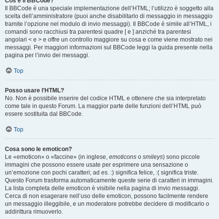
Cos’è il BBCode?
Il BBCode è una speciale implementazione dell’HTML; l’utilizzo è soggetto alla
scelta dell’amministratore (puoi anche disabilitarlo di messaggio in messaggio
tramite l’opzione nel modulo di invio messaggi). Il BBCode è simile all’HTML, i
comandi sono racchiusi tra parentesi quadre [ e ] anziché tra parentesi
angolari < e > e offre un controllo maggiore su cosa e come viene mostrato nei
messaggi. Per maggiori informazioni sul BBCode leggi la guida presente nella
pagina per l’invio dei messaggi.
Top
Posso usare l’HTML?
No. Non è possibile inserire del codice HTML e ottenere che sia interpretato
come tale in questo Forum. La maggior parte delle funzioni dell’HTML può
essere sostituita dal BBCode.
Top
Cosa sono le emoticon?
Le «emoticon» o «faccine» (in inglese,
emoticons
o
smileys
) sono piccole
immagini che possono essere usate per esprimere una sensazione o
un’emozione con pochi caratteri; ad es. :) significa felice, :( significa triste.
Questo Forum trasforma automaticamente queste serie di caratteri in immagini.
La lista completa delle emoticon è visibile nella pagina di invio messaggi.
Cerca di non esagerare nell’uso delle emoticon, possono facilmente rendere
un messaggio illeggibile, e un moderatore potrebbe decidere di modificarlo o
addirittura rimuoverlo.