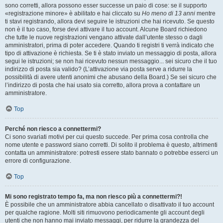
sono corretti, allora possono esser successe un paio di cose: se il supporto
«registrazione minore» è abilitato e hai cliccato su
Ho meno di 13 anni
mentre
ti stavi registrando, allora devi seguire le istruzioni che hai ricevuto. Se questo
non è il tuo caso, forse devi attivare il tuo account. Alcune Board richiedono
che tutte le nuove registrazioni vengano attivate dall’utente stesso o dagli
amministratori, prima di poter accedere. Quando ti registri ti verrà indicato che
tipo di attivazione è richiesta. Se ti è stato inviato un messaggio di posta, allora
segui le istruzioni; se non hai ricevuto nessun messaggio... sei sicuro che il tuo
indirizzo di posta sia valido? (L’attivazione via posta serve a ridurre la
possibilità di avere utenti anonimi che abusano della Board.) Se sei sicuro che
l’indirizzo di posta che hai usato sia corretto, allora prova a contattare un
amministratore.
Top
Perché non riesco a connettermi?
Ci sono svariati motivi per cui questo succede. Per prima cosa controlla che
nome utente e password siano corretti. Di solito il problema è questo, altrimenti
contatta un amministratore: potresti essere stato bannato o potrebbe esserci un
errore di configurazione.
Top
Mi sono registrato tempo fa, ma non riesco più a connettermi?!
È possibile che un amministratore abbia cancellato o disattivato il tuo account
per qualche ragione. Molti siti rimuovono periodicamente gli account degli
utenti che non hanno mai inviato messaggi, per ridurre la grandezza del