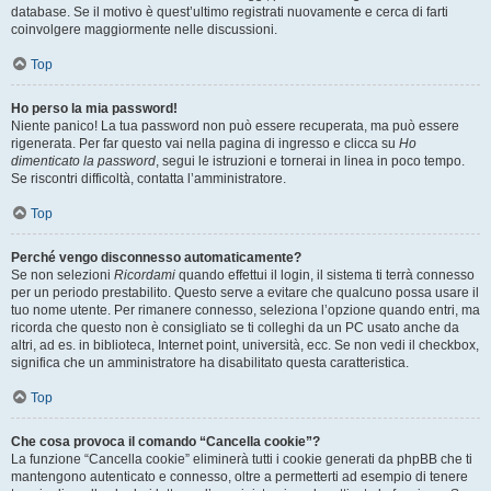
database. Se il motivo è quest’ultimo registrati nuovamente e cerca di farti
coinvolgere maggiormente nelle discussioni.
Top
Ho perso la mia password!
Niente panico! La tua password non può essere recuperata, ma può essere
rigenerata. Per far questo vai nella pagina di ingresso e clicca su
Ho
dimenticato la password
, segui le istruzioni e tornerai in linea in poco tempo.
Se riscontri difficoltà, contatta l’amministratore.
Top
Perché vengo disconnesso automaticamente?
Se non selezioni
Ricordami
quando effettui il login, il sistema ti terrà connesso
per un periodo prestabilito. Questo serve a evitare che qualcuno possa usare il
tuo nome utente. Per rimanere connesso, seleziona l’opzione quando entri, ma
ricorda che questo non è consigliato se ti colleghi da un PC usato anche da
altri, ad es. in biblioteca, Internet point, università, ecc. Se non vedi il checkbox,
significa che un amministratore ha disabilitato questa caratteristica.
Top
Che cosa provoca il comando “Cancella cookie”?
La funzione “Cancella cookie” eliminerà tutti i cookie generati da phpBB che ti
mantengono autenticato e connesso, oltre a permetterti ad esempio di tenere