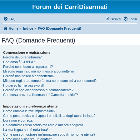
Forum dei CarriDisarmati
FAQ
Iscriviti
Login
Home
Indice
FAQ (Domande Frequenti)
FAQ (Domande Frequenti)
Connessione e registrazione
Perché devo registrarmi?
Che cosa è COPPA?
Perché non riesco a registrarmi?
Mi sono registrato ma non riesco a connettermi!
Perché non riesco a connettermi?
Mi sono registrato tempo fa, ma non riesco più a connettermi?!
Ho perso la mia password!
Perché vengo disconnesso automaticamente?
Che cosa provoca il comando “Cancella cookie”?
Impostazioni e preferenze utente
Come cambio le mie impostazioni?
Come posso evitare di apparire nella lista degli utenti in linea?
L’ora non è corretta!
Ho cambiato il fuso orario ma l’ora è ancora sbagliata
La mia lingua non è nella lista!
Come posso mostrare un’immagine sotto il mio nome utente?
Come posso inserire un avatar?