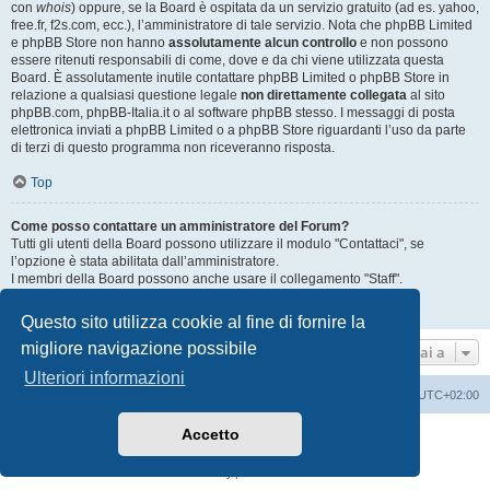
con
whois
) oppure, se la Board è ospitata da un servizio gratuito (ad es. yahoo,
free.fr, f2s.com, ecc.), l’amministratore di tale servizio. Nota che phpBB Limited
e phpBB Store non hanno
assolutamente alcun controllo
e non possono
essere ritenuti responsabili di come, dove e da chi viene utilizzata questa
Board. È assolutamente inutile contattare phpBB Limited o phpBB Store in
relazione a qualsiasi questione legale
non direttamente collegata
al sito
phpBB.com, phpBB-Italia.it o al software phpBB stesso. I messaggi di posta
elettronica inviati a phpBB Limited o a phpBB Store riguardanti l’uso da parte
di terzi di questo programma non riceveranno risposta.
Top
Come posso contattare un amministratore del Forum?
Tutti gli utenti della Board possono utilizzare il modulo "Contattaci", se
l’opzione è stata abilitata dall’amministratore.
I membri della Board possono anche usare il collegamento "Staff".
Top
Questo sito utilizza cookie al fine di fornire la
migliore navigazione possibile
Vai a
Ulteriori informazioni
Home
Indice
Cancella cookie
Tutti gli orari sono
UTC+02:00
Accetto
Creato da
phpBB
® Forum Software © phpBB Limited
Traduzione Italiana
phpBB-Italia.it
Privacy
|
Condizioni