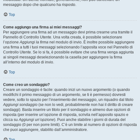
messaggio dopo che qualcuno ha risposto.
Top
Come aggiungo una firma ai miei messaggi?
Per aggiungere una firma ad un messaggio devi prima crearne una tramite il
Pannello di Controllo Utente. Una volta creata, è possibile selezionare
l’opzione
Aggiungi la firma
nel modulo di invio. È inoltre possibile aggiungere
una firma a tutti i tuoi messaggi selezionando l’apposita voce nel Pannello di
Controllo Utente. Se lo si fa, è possibile evitare che una firma venga aggiunta
ai singoli messaggi deselezionando la casella per aggiungere la firma
all’interno del modulo di invio.
Top
Come creo un sondaggio?
Creare un sondaggio è facile: quando inizi un nuovo argomento (o quando
modifichi il primo messaggio di un argomento, se ti è permesso) dovresti
vedere, sotto lo spazio per l’inserimento del messaggio, un riquadro dal titolo
Aggiungi sondaggio
(se non lo vedi, probabilmente non hai il diritto di creare
sondaggi). Basta inserire un titolo per il sondaggio e almeno due opzioni di
risposta (per inserire un’opzione di risposta, scrivila nell’apposito spazio e
clicca su
Aggiungi un’opzione
). Puoi anche stabilire i giorni di durata del
sondaggio (0 per non porre limiti). C’è un limite al numero di opzioni di risposta
che puoi aggiungere, stabilito dall’amministratore.
Top