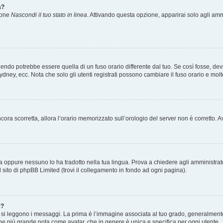
a?
zione
Nascondi il tuo stato in linea
. Attivando questa opzione, apparirai solo agli ammi
ndo potrebbe essere quella di un fuso orario differente dal tuo. Se così fosse, devi 
ydney, ecc. Nota che solo gli utenti registrati possono cambiare il fuso orario e mol
 ancora scorretta, allora l’orario memorizzato sull’orologio del server non è corretto
a oppure nessuno lo ha tradotto nella tua lingua. Prova a chiedere agli amministrator
l sito di phpBB Limited (trovi il collegamento in fondo ad ogni pagina).
e?
 leggono i messaggi. La prima è l’immagine associata al tuo grado, generalmente ha
agine più grande nota come avatar, che in genere è unica e specifica per ogni utente.