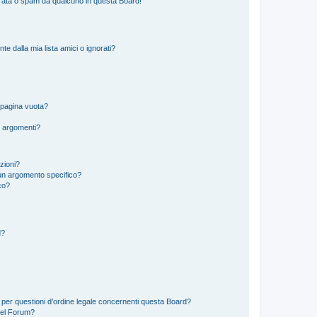
rata o spam da qualcuno in questa Board!
 dalla mia lista amici o ignorati?
 pagina vuota?
i argomenti?
izioni?
un argomento specifico?
co?
d?
 per questioni d’ordine legale concernenti questa Board?
del Forum?