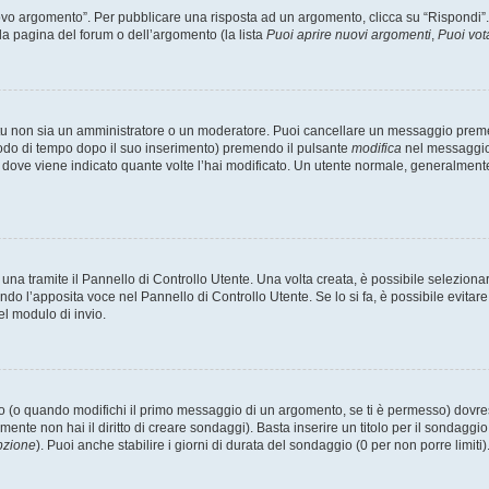
 argomento”. Per pubblicare una risposta ad un argomento, clicca su “Rispondi”. Po
la pagina del forum o dell’argomento (la lista
Puoi aprire nuovi argomenti
,
Puoi vot
 tu non sia un amministratore o un moderatore. Puoi cancellare un messaggio prem
iodo di tempo dopo il suo inserimento) premendo il pulsante
modifica
nel messaggio 
nto dove viene indicato quante volte l’hai modificato. Un utente normale, general
a tramite il Pannello di Controllo Utente. Una volta creata, è possibile seleziona
ndo l’apposita voce nel Pannello di Controllo Utente. Se lo si fa, è possibile evita
el modulo di invio.
(o quando modifichi il primo messaggio di un argomento, se ti è permesso) dovrest
mente non hai il diritto di creare sondaggi). Basta inserire un titolo per il sondaggi
pzione
). Puoi anche stabilire i giorni di durata del sondaggio (0 per non porre limiti