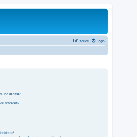
Iscriviti
Login
i uno di essi?
ri differenti?
esiderati!