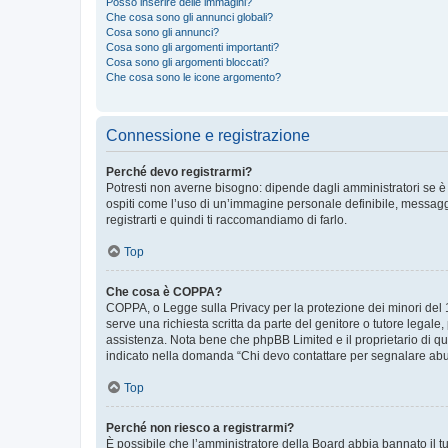
Posso inserire delle immagini?
Che cosa sono gli annunci globali?
Cosa sono gli annunci?
Cosa sono gli argomenti importanti?
Cosa sono gli argomenti bloccati?
Che cosa sono le icone argomento?
Connessione e registrazione
Perché devo registrarmi?
Potresti non averne bisogno: dipende dagli amministratori se è 
ospiti come l’uso di un’immagine personale definibile, messaggis
registrarti e quindi ti raccomandiamo di farlo.
Top
Che cosa è COPPA?
COPPA, o Legge sulla Privacy per la protezione dei minori del 19
serve una richiesta scritta da parte del genitore o tutore legale
assistenza. Nota bene che phpBB Limited e il proprietario di qu
indicato nella domanda “Chi devo contattare per segnalare abus
Top
Perché non riesco a registrarmi?
È possibile che l’amministratore della Board abbia bannato il tuo