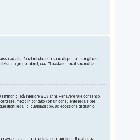
sso ad altre funzioni che non sono disponibili per gli utenti
crizione a gruppi utenti, ecc. Ti bastano pochi secondi per
i minori di età inferiore a 13 anni. Per avere tale consenso
ncertezze, mettiti in contatto con un consulente legale per
uestioni legali di qualsiasi tipo, ad eccezione di quanto
e aver disabilitato le registrazioni per impedire ai nuovi