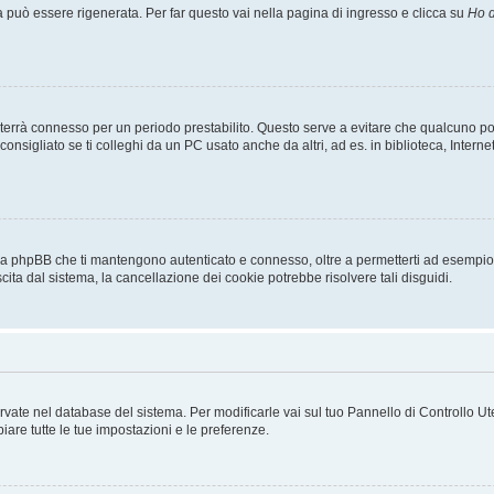
uò essere rigenerata. Per far questo vai nella pagina di ingresso e clicca su
Ho d
a ti terrà connesso per un periodo prestabilito. Questo serve a evitare che qualcuno
sigliato se ti colleghi da un PC usato anche da altri, ad es. in biblioteca, Internet
 da phpBB che ti mantengono autenticato e connesso, oltre a permetterti ad esempio d
cita dal sistema, la cancellazione dei cookie potrebbe risolvere tali disguidi.
servate nel database del sistema. Per modificarle vai sul tuo Pannello di Controllo
re tutte le tue impostazioni e le preferenze.