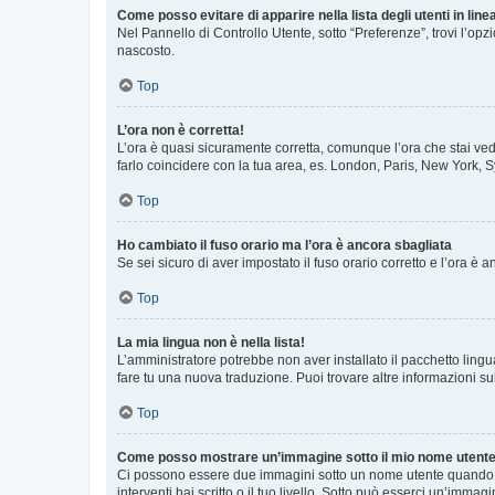
Come posso evitare di apparire nella lista degli utenti in line
Nel Pannello di Controllo Utente, sotto “Preferenze”, trovi l’op
nascosto.
Top
L’ora non è corretta!
L’ora è quasi sicuramente corretta, comunque l’ora che stai vede
farlo coincidere con la tua area, es. London, Paris, New York, S
Top
Ho cambiato il fuso orario ma l’ora è ancora sbagliata
Se sei sicuro di aver impostato il fuso orario corretto e l’ora è
Top
La mia lingua non è nella lista!
L’amministratore potrebbe non aver installato il pacchetto lingu
fare tu una nuova traduzione. Puoi trovare altre informazioni su
Top
Come posso mostrare un’immagine sotto il mio nome utent
Ci possono essere due immagini sotto un nome utente quando si
interventi hai scritto o il tuo livello. Sotto può esserci un’imm