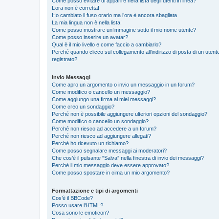
Come posso evitare di apparire nella lista degli utenti in linea?
L’ora non è corretta!
Ho cambiato il fuso orario ma l’ora è ancora sbagliata
La mia lingua non è nella lista!
Come posso mostrare un’immagine sotto il mio nome utente?
Come posso inserire un avatar?
Qual è il mio livello e come faccio a cambiarlo?
Perché quando clicco sul collegamento all’indirizzo di posta di un ute
registrato?
Invio Messaggi
Come apro un argomento o invio un messaggio in un forum?
Come modifico o cancello un messaggio?
Come aggiungo una firma ai miei messaggi?
Come creo un sondaggio?
Perché non è possibile aggiungere ulteriori opzioni del sondaggio?
Come modifico o cancello un sondaggio?
Perché non riesco ad accedere a un forum?
Perché non riesco ad aggiungere allegati?
Perché ho ricevuto un richiamo?
Come posso segnalare messaggi ai moderatori?
Che cos’è il pulsante “Salva” nella finestra di invio dei messaggi?
Perché il mio messaggio deve essere approvato?
Come posso spostare in cima un mio argomento?
Formattazione e tipi di argomenti
Cos’è il BBCode?
Posso usare l’HTML?
Cosa sono le emoticon?