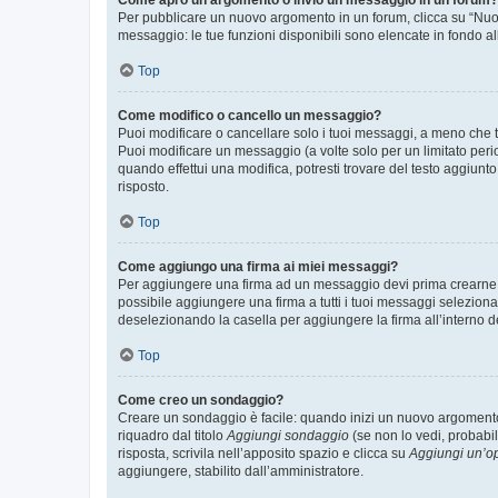
Come apro un argomento o invio un messaggio in un forum?
Per pubblicare un nuovo argomento in un forum, clicca su “Nuovo
messaggio: le tue funzioni disponibili sono elencate in fondo al
Top
Come modifico o cancello un messaggio?
Puoi modificare o cancellare solo i tuoi messaggi, a meno che
Puoi modificare un messaggio (a volte solo per un limitato per
quando effettui una modifica, potresti trovare del testo aggiu
risposto.
Top
Come aggiungo una firma ai miei messaggi?
Per aggiungere una firma ad un messaggio devi prima crearne un
possibile aggiungere una firma a tutti i tuoi messaggi seleziona
deselezionando la casella per aggiungere la firma all’interno d
Top
Come creo un sondaggio?
Creare un sondaggio è facile: quando inizi un nuovo argomento 
riquadro dal titolo
Aggiungi sondaggio
(se non lo vedi, probabil
risposta, scrivila nell’apposito spazio e clicca su
Aggiungi un’o
aggiungere, stabilito dall’amministratore.