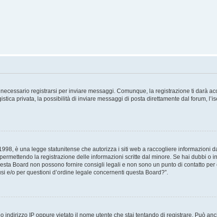
necessario registrarsi per inviare messaggi. Comunque, la registrazione ti darà acce
tica privata, la possibilità di inviare messaggi di posta direttamente dal forum, l’is
98, è una legge statunitense che autorizza i siti web a raccogliere informazioni da 
, permettendo la registrazione delle informazioni scritte dal minore. Se hai dubbi o i
esta Board non possono fornire consigli legali e non sono un punto di contatto per q
i e/o per questioni d’ordine legale concernenti questa Board?”.
 indirizzo IP oppure vietato il nome utente che stai tentando di registrare. Può anch