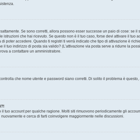
sistenza.
sattamente. Se sono corretti, allora possono esser successe un paio di cose: se il 
le istruzioni che hai ricevuto. Se questo non è il tuo caso, forse devi attivare il tu
di poter accedere. Quando ti registri ti verrà indicato che tipo di attivazione è richi
e il tuo indirizzo di posta sia valido? (L’attivazione via posta serve a ridurre la po
 prova a contattare un amministratore.
ontrolla che nome utente e password siano corretti. Di solito il problema è questo, a
i?!
o il tuo account per qualche ragione. Molti siti rimuovono periodicamente gli accoun
ti nuovamente e cerca di farti coinvolgere maggiormente nelle discussioni.