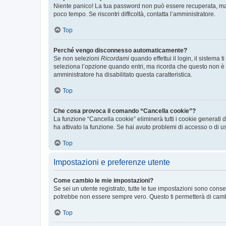
Niente panico! La tua password non può essere recuperata, ma p
poco tempo. Se riscontri difficoltà, contatta l’amministratore.
Top
Perché vengo disconnesso automaticamente?
Se non selezioni
Ricordami
quando effettui il login, il sistem
seleziona l’opzione quando entri, ma ricorda che questo non è con
amministratore ha disabilitato questa caratteristica.
Top
Che cosa provoca il comando “Cancella cookie”?
La funzione “Cancella cookie” eliminerà tutti i cookie generati
ha attivato la funzione. Se hai avuto problemi di accesso o di us
Top
Impostazioni e preferenze utente
Come cambio le mie impostazioni?
Se sei un utente registrato, tutte le tue impostazioni sono con
potrebbe non essere sempre vero. Questo ti permetterà di cambia
Top