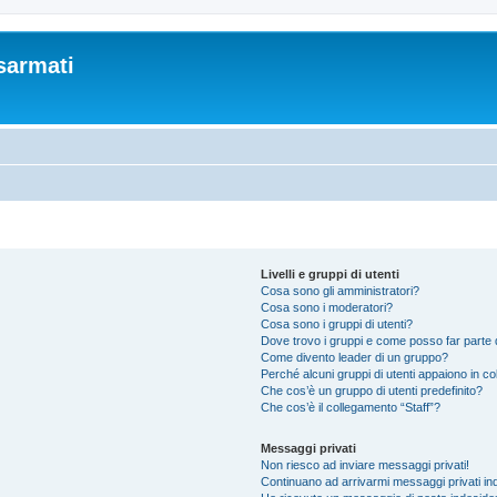
sarmati
Livelli e gruppi di utenti
Cosa sono gli amministratori?
Cosa sono i moderatori?
Cosa sono i gruppi di utenti?
Dove trovo i gruppi e come posso far parte d
Come divento leader di un gruppo?
Perché alcuni gruppi di utenti appaiono in colo
Che cos’è un gruppo di utenti predefinito?
Che cos’è il collegamento “Staff”?
Messaggi privati
Non riesco ad inviare messaggi privati!
Continuano ad arrivarmi messaggi privati ind