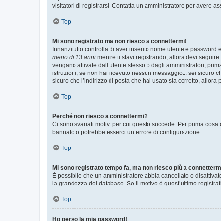
visitatori di registrarsi. Contatta un amministratore per avere as
Top
Mi sono registrato ma non riesco a connettermi!
Innanzitutto controlla di aver inserito nome utente e password e
meno di 13 anni
mentre ti stavi registrando, allora devi seguire 
vengano attivate dall’utente stesso o dagli amministratori, prima 
istruzioni; se non hai ricevuto nessun messaggio... sei sicuro ch
sicuro che l’indirizzo di posta che hai usato sia corretto, allora
Top
Perché non riesco a connettermi?
Ci sono svariati motivi per cui questo succede. Per prima cosa c
bannato o potrebbe esserci un errore di configurazione.
Top
Mi sono registrato tempo fa, ma non riesco più a connetterm
È possibile che un amministratore abbia cancellato o disattivat
la grandezza del database. Se il motivo è quest’ultimo registra
Top
Ho perso la mia password!