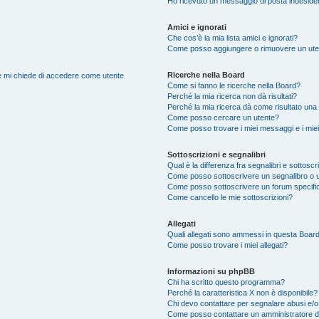
Ho ricevuto un messaggio di posta indeside
Amici e ignorati
Che cos’è la mia lista amici e ignorati?
Come posso aggiungere o rimuovere un utente
Ricerche nella Board
nte mi chiede di accedere come utente
Come si fanno le ricerche nella Board?
Perché la mia ricerca non dà risultati?
Perché la mia ricerca dà come risultato una
Come posso cercare un utente?
Come posso trovare i miei messaggi e i mie
Sottoscrizioni e segnalibri
Qual è la differenza fra segnalibri e sottoscr
Come posso sottoscrivere un segnalibro o 
Come posso sottoscrivere un forum specifi
Come cancello le mie sottoscrizioni?
Allegati
Quali allegati sono ammessi in questa Boar
Come posso trovare i miei allegati?
Informazioni su phpBB
Chi ha scritto questo programma?
Perché la caratteristica X non è disponibile?
Chi devo contattare per segnalare abusi e/o
Come posso contattare un amministratore 