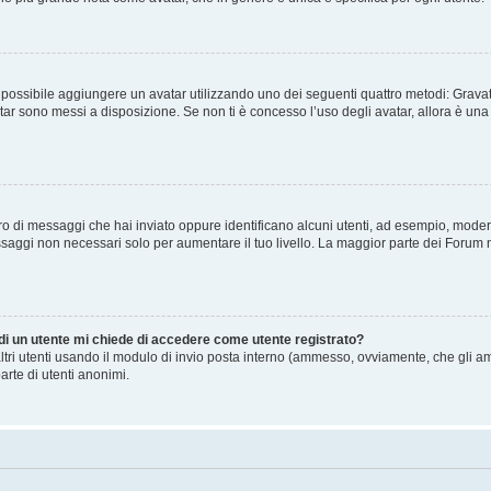
” è possibile aggiungere un avatar utilizzando uno dei seguenti quattro metodi: Gra
atar sono messi a disposizione. Se non ti è concesso l’uso degli avatar, allora è un
mero di messaggi che hai inviato oppure identificano alcuni utenti, ad esempio, mode
ssaggi non necessari solo per aumentare il tuo livello. La maggior parte dei Forum
 di un utente mi chiede di accedere come utente registrato?
altri utenti usando il modulo di invio posta interno (ammesso, ovviamente, che gli a
arte di utenti anonimi.