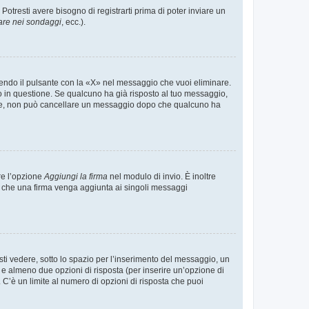
tresti avere bisogno di registrarti prima di poter inviare un
are nei sondaggi
, ecc.).
endo il pulsante con la «X» nel messaggio che vuoi eliminare.
in questione. Se qualcuno ha già risposto al tuo messaggio,
mente, non può cancellare un messaggio dopo che qualcuno ha
re l’opzione
Aggiungi la firma
nel modulo di invio. È inoltre
re che una firma venga aggiunta ai singoli messaggi
i vedere, sotto lo spazio per l’inserimento del messaggio, un
o e almeno due opzioni di risposta (per inserire un’opzione di
). C’è un limite al numero di opzioni di risposta che puoi