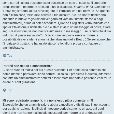
sono corretti, allora possono esser successe un paio di cose: se il supporto
«registrazione minore» è abilitato e hai cliccato su
Ho meno di 13 anni
mentre
ti stavi registrando, allora devi seguire le istruzioni che hai ricevuto. Se questo
non è il tuo caso, forse devi attivare il tuo account. Alcune Board richiedono
che tutte le nuove registrazioni vengano attivate dall’utente stesso o dagli
amministratori, prima di poter accedere. Quando ti registri ti verrà indicato che
tipo di attivazione è richiesta. Se ti è stato inviato un messaggio di posta, allora
segui le istruzioni; se non hai ricevuto nessun messaggio... sei sicuro che il tuo
indirizzo di posta sia valido? (L’attivazione via posta serve a ridurre la
possibilità di avere utenti anonimi che abusano della Board.) Se sei sicuro che
l’indirizzo di posta che hai usato sia corretto, allora prova a contattare un
amministratore.
Top
Perché non riesco a connettermi?
Ci sono svariati motivi per cui questo succede. Per prima cosa controlla che
nome utente e password siano corretti. Di solito il problema è questo, altrimenti
contatta un amministratore: potresti essere stato bannato o potrebbe esserci un
errore di configurazione.
Top
Mi sono registrato tempo fa, ma non riesco più a connettermi?!
È possibile che un amministratore abbia cancellato o disattivato il tuo account
per qualche ragione. Molti siti rimuovono periodicamente gli account degli
utenti che non hanno mai inviato messaggi, per ridurre la grandezza del