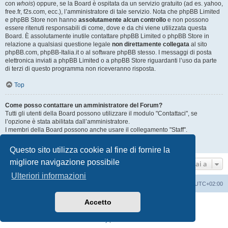
con
whois
) oppure, se la Board è ospitata da un servizio gratuito (ad es. yahoo,
free.fr, f2s.com, ecc.), l’amministratore di tale servizio. Nota che phpBB Limited
e phpBB Store non hanno
assolutamente alcun controllo
e non possono
essere ritenuti responsabili di come, dove e da chi viene utilizzata questa
Board. È assolutamente inutile contattare phpBB Limited o phpBB Store in
relazione a qualsiasi questione legale
non direttamente collegata
al sito
phpBB.com, phpBB-Italia.it o al software phpBB stesso. I messaggi di posta
elettronica inviati a phpBB Limited o a phpBB Store riguardanti l’uso da parte
di terzi di questo programma non riceveranno risposta.
Top
Come posso contattare un amministratore del Forum?
Tutti gli utenti della Board possono utilizzare il modulo "Contattaci", se
l’opzione è stata abilitata dall’amministratore.
I membri della Board possono anche usare il collegamento "Staff".
Top
Questo sito utilizza cookie al fine di fornire la
migliore navigazione possibile
Vai a
Ulteriori informazioni
Home
Indice
Cancella cookie
Tutti gli orari sono
UTC+02:00
Accetto
Creato da
phpBB
® Forum Software © phpBB Limited
Traduzione Italiana
phpBB-Italia.it
Privacy
|
Condizioni