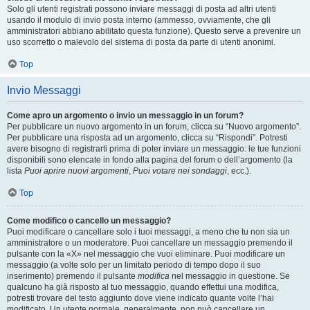
Solo gli utenti registrati possono inviare messaggi di posta ad altri utenti
usando il modulo di invio posta interno (ammesso, ovviamente, che gli
amministratori abbiano abilitato questa funzione). Questo serve a prevenire un
uso scorretto o malevolo del sistema di posta da parte di utenti anonimi.
Top
Invio Messaggi
Come apro un argomento o invio un messaggio in un forum?
Per pubblicare un nuovo argomento in un forum, clicca su “Nuovo argomento”.
Per pubblicare una risposta ad un argomento, clicca su “Rispondi”. Potresti
avere bisogno di registrarti prima di poter inviare un messaggio: le tue funzioni
disponibili sono elencate in fondo alla pagina del forum o dell’argomento (la
lista
Puoi aprire nuovi argomenti
,
Puoi votare nei sondaggi
, ecc.).
Top
Come modifico o cancello un messaggio?
Puoi modificare o cancellare solo i tuoi messaggi, a meno che tu non sia un
amministratore o un moderatore. Puoi cancellare un messaggio premendo il
pulsante con la «X» nel messaggio che vuoi eliminare. Puoi modificare un
messaggio (a volte solo per un limitato periodo di tempo dopo il suo
inserimento) premendo il pulsante
modifica
nel messaggio in questione. Se
qualcuno ha già risposto al tuo messaggio, quando effettui una modifica,
potresti trovare del testo aggiunto dove viene indicato quante volte l’hai
modificato. Un utente normale, generalmente, non può cancellare un