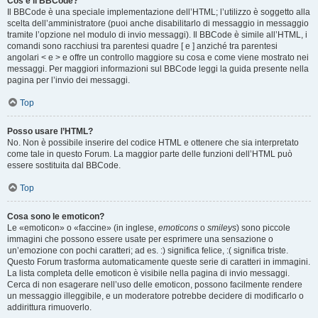
Cos’è il BBCode?
Il BBCode è una speciale implementazione dell’HTML; l’utilizzo è soggetto alla
scelta dell’amministratore (puoi anche disabilitarlo di messaggio in messaggio
tramite l’opzione nel modulo di invio messaggi). Il BBCode è simile all’HTML, i
comandi sono racchiusi tra parentesi quadre [ e ] anziché tra parentesi
angolari < e > e offre un controllo maggiore su cosa e come viene mostrato nei
messaggi. Per maggiori informazioni sul BBCode leggi la guida presente nella
pagina per l’invio dei messaggi.
Top
Posso usare l’HTML?
No. Non è possibile inserire del codice HTML e ottenere che sia interpretato
come tale in questo Forum. La maggior parte delle funzioni dell’HTML può
essere sostituita dal BBCode.
Top
Cosa sono le emoticon?
Le «emoticon» o «faccine» (in inglese,
emoticons
o
smileys
) sono piccole
immagini che possono essere usate per esprimere una sensazione o
un’emozione con pochi caratteri; ad es. :) significa felice, :( significa triste.
Questo Forum trasforma automaticamente queste serie di caratteri in immagini.
La lista completa delle emoticon è visibile nella pagina di invio messaggi.
Cerca di non esagerare nell’uso delle emoticon, possono facilmente rendere
un messaggio illeggibile, e un moderatore potrebbe decidere di modificarlo o
addirittura rimuoverlo.