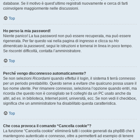
database. Se il motivo è quest’ultimo registrati nuovamente e cerca di farti
coinvolgere maggiormente nelle discussioni.
Top
Ho perso la mia password!
Niente panico! La tua password non può essere recuperata, ma può essere
rigenerata. Per far questo vai nella pagina di ingresso e clicca su
Ho
dimenticato la password
, segui le istruzioni e tornerai in linea in poco tempo.
Se riscontri difficoltà, contatta l’amministratore.
Top
Perché vengo disconnesso automaticamente?
Se non selezioni
Ricordami
quando effettui il login, il sistema ti terrà connesso
per un periodo prestabilito. Questo serve a evitare che qualcuno possa usare il
tuo nome utente. Per rimanere connesso, seleziona l’opzione quando entri, ma
ricorda che questo non è consigliato se ti colleghi da un PC usato anche da
altri, ad es. in biblioteca, Internet point, università, ecc. Se non vedi il checkbox,
significa che un amministratore ha disabilitato questa caratteristica.
Top
Che cosa provoca il comando “Cancella cookie”?
La funzione “Cancella cookie” eliminerà tutti i cookie generati da phpBB che ti
mantengono autenticato e connesso, oltre a permetterti ad esempio di tenere