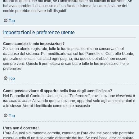
traccia di quello che hai letto, se l’amministrazione ha attivato la funzione. Se
hai avuto problemi di accesso o di uscita dal sistema, la cancellazione dei
cookie potrebbe risolvere tali disguidi.
Top
Impostazioni e preferenze utente
Come cambio le mie impostazioni?
Se sei un utente registrato, tutte le tue impostazioni sono conservate nel
database del sistema. Per modificarle vai sul tuo Pannello di Controllo Utente;
generalmente sta in cima ad ogni pagina, ma questo potrebbe non essere
sempre vero. Questo ti permetterà di cambiare tutte le tue impostazioni e le
preferenze.
Top
Come posso evitare di apparire nella lista degli utenti in linea?
Nel Pannello di Controllo Utente, sotto “Preferenze”, trovi l’opzione
Nascondi il
tuo stato in linea
. Attivando questa opzione, apparirai solo agli amministratori e
a te stesso. Verrai identificato come utente nascosto.
Top
L’ora non è corretta!
L’ora è quasi sicuramente corretta, comunque l’ora che stai vedendo potrebbe
essere quella di un fuso orario differente dal tuo. Se così fosse, devi cambiare