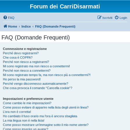
Forum dei CarriDisarmati
FAQ
Iscriviti
Login
Home
Indice
FAQ (Domande Frequenti)
FAQ (Domande Frequenti)
Connessione e registrazione
Perché devo registrarmi?
Che cosa è COPPA?
Perché non riesco a registrarmi?
Mi sono registrato ma non riesco a connettermi!
Perché non riesco a connettermi?
Mi sono registrato tempo fa, ma non riesco più a connettermi?!
Ho perso la mia password!
Perché vengo disconnesso automaticamente?
Che cosa provoca il comando “Cancella cookie”?
Impostazioni e preferenze utente
Come cambio le mie impostazioni?
Come posso evitare di apparire nella lista degli utenti in linea?
L’ora non è corretta!
Ho cambiato il fuso orario ma l’ora è ancora sbagliata
La mia lingua non è nella lista!
Come posso mostrare un’immagine sotto il mio nome utente?
Come posso inserire un avatar?