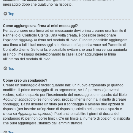
messaggio dopo che qualcuno ha risposto.
Top
Come aggiungo una firma ai miei messaggi?
Per aggiungere una firma ad un messaggio devi prima crearne una tramite il
Pannello di Controllo Utente. Una volta creata, è possibile selezionare
l’opzione
Aggiungi la firma
nel modulo di invio. È inoltre possibile aggiungere
una firma a tutti i tuoi messaggi selezionando l’apposita voce nel Pannello di
Controllo Utente. Se lo si fa, è possibile evitare che una firma venga aggiunta
ai singoli messaggi deselezionando la casella per aggiungere la firma
all’interno del modulo di invio.
Top
Come creo un sondaggio?
Creare un sondaggio è facile: quando inizi un nuovo argomento (o quando
modifichi il primo messaggio di un argomento, se ti è permesso) dovresti
vedere, sotto lo spazio per l’inserimento del messaggio, un riquadro dal titolo
Aggiungi sondaggio
(se non lo vedi, probabilmente non hai il diritto di creare
sondaggi). Basta inserire un titolo per il sondaggio e almeno due opzioni di
risposta (per inserire un’opzione di risposta, scrivila nell’apposito spazio e
clicca su
Aggiungi un’opzione
). Puoi anche stabilire i giorni di durata del
sondaggio (0 per non porre limiti). C’è un limite al numero di opzioni di risposta
che puoi aggiungere, stabilito dall’amministratore.
Top