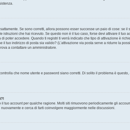
sistenza.
sattamente. Se sono corretti, allora possono esser successe un paio di cose: se il 
le istruzioni che hai ricevuto. Se questo non è il tuo caso, forse devi attivare il tu
di poter accedere. Quando ti registri ti verrà indicato che tipo di attivazione è richi
e il tuo indirizzo di posta sia valido? (L’attivazione via posta serve a ridurre la po
 prova a contattare un amministratore.
ontrolla che nome utente e password siano corretti. Di solito il problema è questo, a
i?!
o il tuo account per qualche ragione. Molti siti rimuovono periodicamente gli accoun
ti nuovamente e cerca di farti coinvolgere maggiormente nelle discussioni.