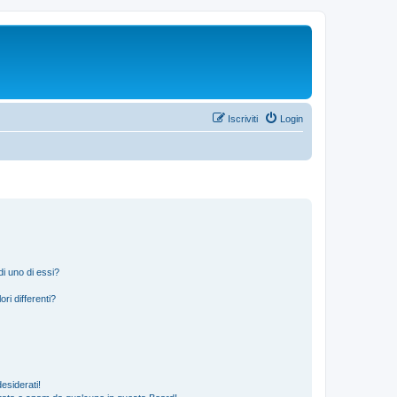
Iscriviti
Login
i uno di essi?
ri differenti?
esiderati!