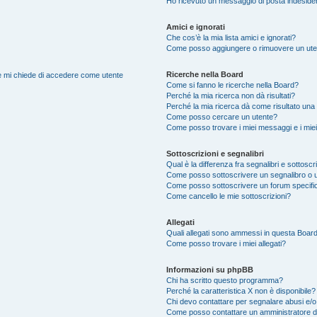
Ho ricevuto un messaggio di posta indeside
Amici e ignorati
Che cos’è la mia lista amici e ignorati?
Come posso aggiungere o rimuovere un utente
Ricerche nella Board
nte mi chiede di accedere come utente
Come si fanno le ricerche nella Board?
Perché la mia ricerca non dà risultati?
Perché la mia ricerca dà come risultato una
Come posso cercare un utente?
Come posso trovare i miei messaggi e i mie
Sottoscrizioni e segnalibri
Qual è la differenza fra segnalibri e sottoscr
Come posso sottoscrivere un segnalibro o 
Come posso sottoscrivere un forum specifi
Come cancello le mie sottoscrizioni?
Allegati
Quali allegati sono ammessi in questa Boar
Come posso trovare i miei allegati?
Informazioni su phpBB
Chi ha scritto questo programma?
Perché la caratteristica X non è disponibile?
Chi devo contattare per segnalare abusi e/o
Come posso contattare un amministratore 