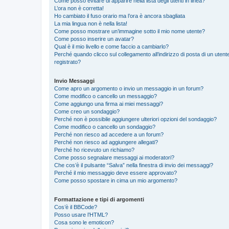
Come posso evitare di apparire nella lista degli utenti in linea?
L’ora non è corretta!
Ho cambiato il fuso orario ma l’ora è ancora sbagliata
La mia lingua non è nella lista!
Come posso mostrare un’immagine sotto il mio nome utente?
Come posso inserire un avatar?
Qual è il mio livello e come faccio a cambiarlo?
Perché quando clicco sul collegamento all’indirizzo di posta di un ute
registrato?
Invio Messaggi
Come apro un argomento o invio un messaggio in un forum?
Come modifico o cancello un messaggio?
Come aggiungo una firma ai miei messaggi?
Come creo un sondaggio?
Perché non è possibile aggiungere ulteriori opzioni del sondaggio?
Come modifico o cancello un sondaggio?
Perché non riesco ad accedere a un forum?
Perché non riesco ad aggiungere allegati?
Perché ho ricevuto un richiamo?
Come posso segnalare messaggi ai moderatori?
Che cos’è il pulsante “Salva” nella finestra di invio dei messaggi?
Perché il mio messaggio deve essere approvato?
Come posso spostare in cima un mio argomento?
Formattazione e tipi di argomenti
Cos’è il BBCode?
Posso usare l’HTML?
Cosa sono le emoticon?