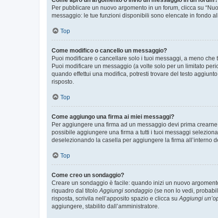
Come apro un argomento o invio un messaggio in un forum?
Per pubblicare un nuovo argomento in un forum, clicca su “Nuovo
messaggio: le tue funzioni disponibili sono elencate in fondo al
Top
Come modifico o cancello un messaggio?
Puoi modificare o cancellare solo i tuoi messaggi, a meno che
Puoi modificare un messaggio (a volte solo per un limitato per
quando effettui una modifica, potresti trovare del testo aggiu
risposto.
Top
Come aggiungo una firma ai miei messaggi?
Per aggiungere una firma ad un messaggio devi prima crearne un
possibile aggiungere una firma a tutti i tuoi messaggi seleziona
deselezionando la casella per aggiungere la firma all’interno d
Top
Come creo un sondaggio?
Creare un sondaggio è facile: quando inizi un nuovo argomento 
riquadro dal titolo
Aggiungi sondaggio
(se non lo vedi, probabil
risposta, scrivila nell’apposito spazio e clicca su
Aggiungi un’o
aggiungere, stabilito dall’amministratore.