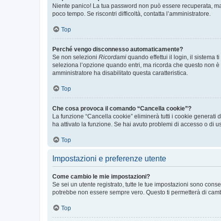
Niente panico! La tua password non può essere recuperata, ma p
poco tempo. Se riscontri difficoltà, contatta l’amministratore.
Top
Perché vengo disconnesso automaticamente?
Se non selezioni
Ricordami
quando effettui il login, il sistem
seleziona l’opzione quando entri, ma ricorda che questo non è con
amministratore ha disabilitato questa caratteristica.
Top
Che cosa provoca il comando “Cancella cookie”?
La funzione “Cancella cookie” eliminerà tutti i cookie generati
ha attivato la funzione. Se hai avuto problemi di accesso o di us
Top
Impostazioni e preferenze utente
Come cambio le mie impostazioni?
Se sei un utente registrato, tutte le tue impostazioni sono con
potrebbe non essere sempre vero. Questo ti permetterà di cambia
Top