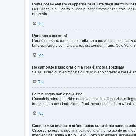
Come posso evitare di apparire nella lista degli utenti in line
Nel Pannello di Controllo Utente, sotto “Preferenze”, trovi l’op
nascosto.
Top
L’ora non è corretta!
L’ora è quasi sicuramente corretta, comunque l’ora che stai vede
farlo coincidere con la tua area, es. London, Paris, New York, S
Top
Ho cambiato il fuso orario ma l’ora è ancora sbagliata
Se sei sicuro di aver impostato il fuso orario corretto e l’ora è
Top
La mia lingua non è nella lista!
L’amministratore potrebbe non aver installato il pacchetto lingu
fare tu una nuova traduzione. Puoi trovare altre informazioni su
Top
Come posso mostrare un’immagine sotto il mio nome utent
Ci possono essere due immagini sotto un nome utente quando si
interventi hai scritto o il tuo livello. Sotto può esserci un’imm