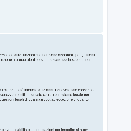
sso ad altre funzioni che non sono disponibili per gli utenti
crizione a gruppi utenti, ecc. Ti bastano pochi secondi per
i minori di età inferiore a 13 anni. Per avere tale consenso
ncertezze, mettiti in contatto con un consulente legale per
uestioni legali di qualsiasi tipo, ad eccezione di quanto
e aver disabilitato le registrazioni per impedire ai nuovi