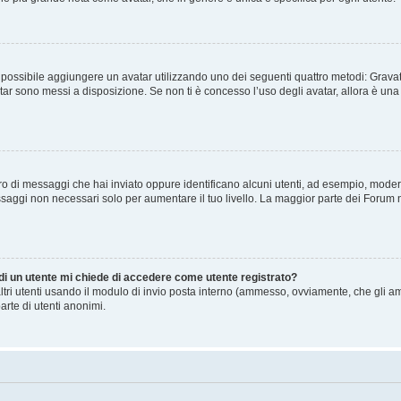
” è possibile aggiungere un avatar utilizzando uno dei seguenti quattro metodi: Gra
atar sono messi a disposizione. Se non ti è concesso l’uso degli avatar, allora è un
mero di messaggi che hai inviato oppure identificano alcuni utenti, ad esempio, mode
ssaggi non necessari solo per aumentare il tuo livello. La maggior parte dei Forum
 di un utente mi chiede di accedere come utente registrato?
altri utenti usando il modulo di invio posta interno (ammesso, ovviamente, che gli a
arte di utenti anonimi.