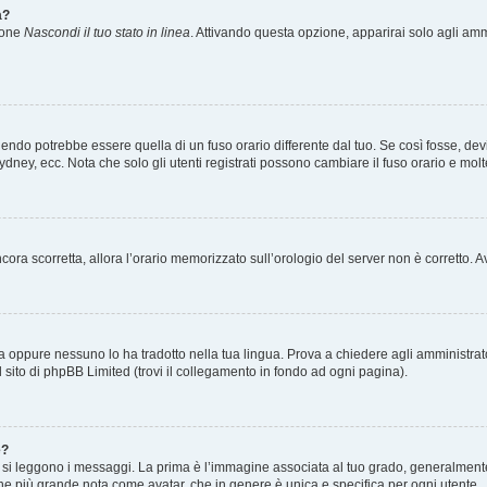
a?
zione
Nascondi il tuo stato in linea
. Attivando questa opzione, apparirai solo agli ammi
ndo potrebbe essere quella di un fuso orario differente dal tuo. Se così fosse, devi 
ydney, ecc. Nota che solo gli utenti registrati possono cambiare il fuso orario e mol
 ancora scorretta, allora l’orario memorizzato sull’orologio del server non è corretto
a oppure nessuno lo ha tradotto nella tua lingua. Prova a chiedere agli amministrator
l sito di phpBB Limited (trovi il collegamento in fondo ad ogni pagina).
e?
 leggono i messaggi. La prima è l’immagine associata al tuo grado, generalmente ha
agine più grande nota come avatar, che in genere è unica e specifica per ogni utente.