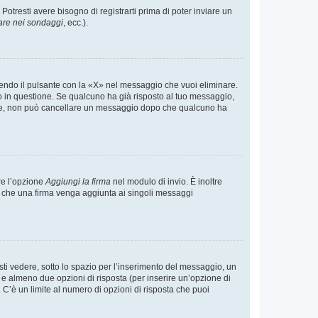
tresti avere bisogno di registrarti prima di poter inviare un
are nei sondaggi
, ecc.).
endo il pulsante con la «X» nel messaggio che vuoi eliminare.
in questione. Se qualcuno ha già risposto al tuo messaggio,
mente, non può cancellare un messaggio dopo che qualcuno ha
re l’opzione
Aggiungi la firma
nel modulo di invio. È inoltre
re che una firma venga aggiunta ai singoli messaggi
i vedere, sotto lo spazio per l’inserimento del messaggio, un
o e almeno due opzioni di risposta (per inserire un’opzione di
). C’è un limite al numero di opzioni di risposta che puoi