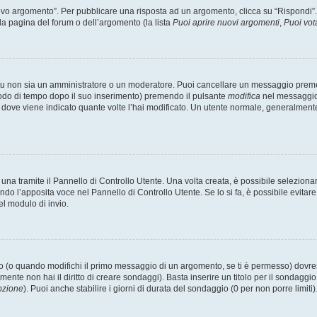
 argomento”. Per pubblicare una risposta ad un argomento, clicca su “Rispondi”. Po
la pagina del forum o dell’argomento (la lista
Puoi aprire nuovi argomenti
,
Puoi vot
 tu non sia un amministratore o un moderatore. Puoi cancellare un messaggio prem
iodo di tempo dopo il suo inserimento) premendo il pulsante
modifica
nel messaggio 
nto dove viene indicato quante volte l’hai modificato. Un utente normale, general
a tramite il Pannello di Controllo Utente. Una volta creata, è possibile seleziona
ndo l’apposita voce nel Pannello di Controllo Utente. Se lo si fa, è possibile evita
el modulo di invio.
(o quando modifichi il primo messaggio di un argomento, se ti è permesso) dovrest
mente non hai il diritto di creare sondaggi). Basta inserire un titolo per il sondaggi
pzione
). Puoi anche stabilire i giorni di durata del sondaggio (0 per non porre limiti