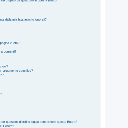
rata o spam da qualcuno in questa Board!
 dalla mia lista amici o ignorati?
 pagina vuota?
i argomenti?
izioni?
un argomento specifico?
co?
d?
 per questioni d’ordine legale concernenti questa Board?
del Forum?