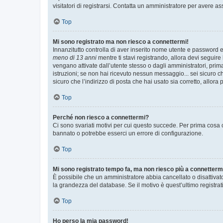
visitatori di registrarsi. Contatta un amministratore per avere as
Top
Mi sono registrato ma non riesco a connettermi!
Innanzitutto controlla di aver inserito nome utente e password e
meno di 13 anni
mentre ti stavi registrando, allora devi seguire 
vengano attivate dall’utente stesso o dagli amministratori, prima 
istruzioni; se non hai ricevuto nessun messaggio... sei sicuro ch
sicuro che l’indirizzo di posta che hai usato sia corretto, allora
Top
Perché non riesco a connettermi?
Ci sono svariati motivi per cui questo succede. Per prima cosa c
bannato o potrebbe esserci un errore di configurazione.
Top
Mi sono registrato tempo fa, ma non riesco più a connetterm
È possibile che un amministratore abbia cancellato o disattivat
la grandezza del database. Se il motivo è quest’ultimo registra
Top
Ho perso la mia password!