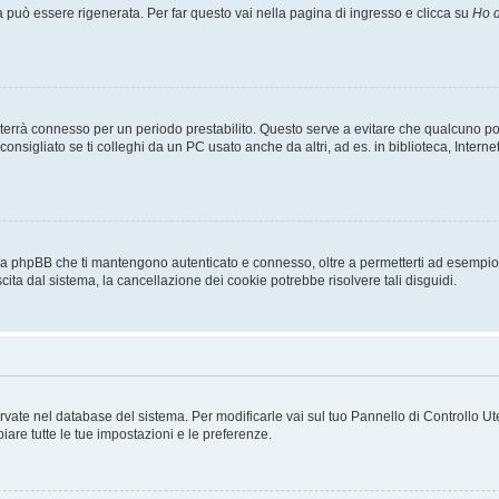
uò essere rigenerata. Per far questo vai nella pagina di ingresso e clicca su
Ho d
a ti terrà connesso per un periodo prestabilito. Questo serve a evitare che qualcuno
sigliato se ti colleghi da un PC usato anche da altri, ad es. in biblioteca, Internet
 da phpBB che ti mantengono autenticato e connesso, oltre a permetterti ad esempio d
cita dal sistema, la cancellazione dei cookie potrebbe risolvere tali disguidi.
servate nel database del sistema. Per modificarle vai sul tuo Pannello di Controllo
re tutte le tue impostazioni e le preferenze.