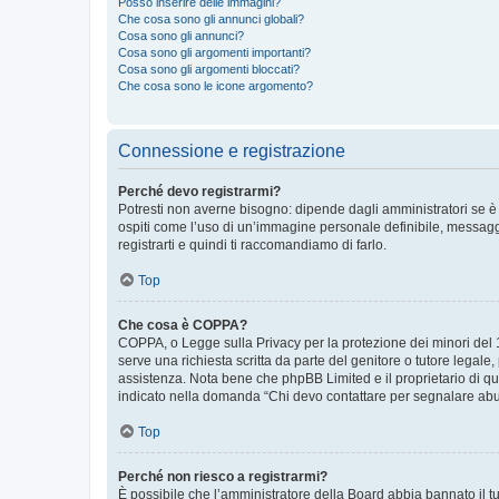
Posso inserire delle immagini?
Che cosa sono gli annunci globali?
Cosa sono gli annunci?
Cosa sono gli argomenti importanti?
Cosa sono gli argomenti bloccati?
Che cosa sono le icone argomento?
Connessione e registrazione
Perché devo registrarmi?
Potresti non averne bisogno: dipende dagli amministratori se è 
ospiti come l’uso di un’immagine personale definibile, messaggis
registrarti e quindi ti raccomandiamo di farlo.
Top
Che cosa è COPPA?
COPPA, o Legge sulla Privacy per la protezione dei minori del 19
serve una richiesta scritta da parte del genitore o tutore legale
assistenza. Nota bene che phpBB Limited e il proprietario di qu
indicato nella domanda “Chi devo contattare per segnalare abus
Top
Perché non riesco a registrarmi?
È possibile che l’amministratore della Board abbia bannato il tuo