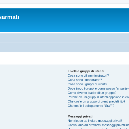
sarmati
Livelli e gruppi di utenti
Cosa sono gli amministratori?
Cosa sono i moderatori?
Cosa sono i gruppi di utenti?
Dove trovo i gruppi e come posso far parte d
Come divento leader di un gruppo?
Perché alcuni gruppi di utenti appaiono in colo
Che cos’è un gruppo di utenti predefinito?
Che cos’è il collegamento “Staff”?
Messaggi privati
Non riesco ad inviare messaggi privati!
Continuano ad arrivarmi messaggi privati ind