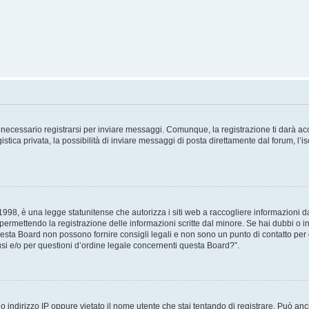
necessario registrarsi per inviare messaggi. Comunque, la registrazione ti darà acce
tica privata, la possibilità di inviare messaggi di posta direttamente dal forum, l’is
98, è una legge statunitense che autorizza i siti web a raccogliere informazioni da 
, permettendo la registrazione delle informazioni scritte dal minore. Se hai dubbi o i
esta Board non possono fornire consigli legali e non sono un punto di contatto per q
i e/o per questioni d’ordine legale concernenti questa Board?”.
 indirizzo IP oppure vietato il nome utente che stai tentando di registrare. Può anch