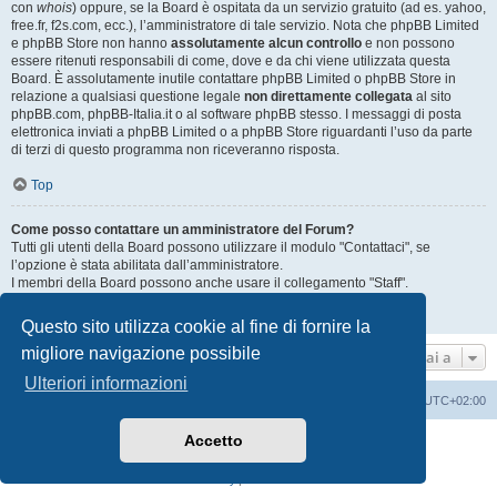
con
whois
) oppure, se la Board è ospitata da un servizio gratuito (ad es. yahoo,
free.fr, f2s.com, ecc.), l’amministratore di tale servizio. Nota che phpBB Limited
e phpBB Store non hanno
assolutamente alcun controllo
e non possono
essere ritenuti responsabili di come, dove e da chi viene utilizzata questa
Board. È assolutamente inutile contattare phpBB Limited o phpBB Store in
relazione a qualsiasi questione legale
non direttamente collegata
al sito
phpBB.com, phpBB-Italia.it o al software phpBB stesso. I messaggi di posta
elettronica inviati a phpBB Limited o a phpBB Store riguardanti l’uso da parte
di terzi di questo programma non riceveranno risposta.
Top
Come posso contattare un amministratore del Forum?
Tutti gli utenti della Board possono utilizzare il modulo "Contattaci", se
l’opzione è stata abilitata dall’amministratore.
I membri della Board possono anche usare il collegamento "Staff".
Top
Questo sito utilizza cookie al fine di fornire la
migliore navigazione possibile
Vai a
Ulteriori informazioni
Home
Indice
Cancella cookie
Tutti gli orari sono
UTC+02:00
Accetto
Creato da
phpBB
® Forum Software © phpBB Limited
Traduzione Italiana
phpBB-Italia.it
Privacy
|
Condizioni