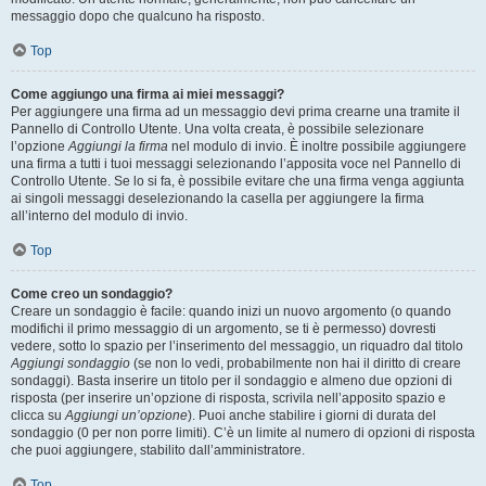
messaggio dopo che qualcuno ha risposto.
Top
Come aggiungo una firma ai miei messaggi?
Per aggiungere una firma ad un messaggio devi prima crearne una tramite il
Pannello di Controllo Utente. Una volta creata, è possibile selezionare
l’opzione
Aggiungi la firma
nel modulo di invio. È inoltre possibile aggiungere
una firma a tutti i tuoi messaggi selezionando l’apposita voce nel Pannello di
Controllo Utente. Se lo si fa, è possibile evitare che una firma venga aggiunta
ai singoli messaggi deselezionando la casella per aggiungere la firma
all’interno del modulo di invio.
Top
Come creo un sondaggio?
Creare un sondaggio è facile: quando inizi un nuovo argomento (o quando
modifichi il primo messaggio di un argomento, se ti è permesso) dovresti
vedere, sotto lo spazio per l’inserimento del messaggio, un riquadro dal titolo
Aggiungi sondaggio
(se non lo vedi, probabilmente non hai il diritto di creare
sondaggi). Basta inserire un titolo per il sondaggio e almeno due opzioni di
risposta (per inserire un’opzione di risposta, scrivila nell’apposito spazio e
clicca su
Aggiungi un’opzione
). Puoi anche stabilire i giorni di durata del
sondaggio (0 per non porre limiti). C’è un limite al numero di opzioni di risposta
che puoi aggiungere, stabilito dall’amministratore.
Top