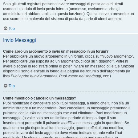
Solo gli utenti registrati possono inviare messaggi di posta ad altri utenti
usando il modulo di invio posta interno (ammesso, ovviamente, che gli
amministratori abbiano abilitato questa funzione). Questo serve a prevenire un
uso scorretto o malevolo del sistema di posta da parte di utenti anonimi.
Top
Invio Messaggi
Come apro un argomento o invio un messaggio in un forum?
Per pubblicare un nuovo argomento in un forum, clicca su “Nuovo argomento”.
Per pubblicare una risposta ad un argomento, clicca su “Rispondi”. Potresti
avere bisogno di registrarti prima di poter inviare un messaggio: le tue funzioni
disponibili sono elencate in fondo alla pagina del forum o dell’argomento (la
lista
Puoi aprire nuovi argomenti
,
Puoi votare nei sondaggi
, ecc.).
Top
Come modifico o cancello un messaggio?
Puoi modificare o cancellare solo i tuoi messaggi, a meno che tu non sia un
amministratore o un moderatore. Puoi cancellare un messaggio premendo il
pulsante con la «X» nel messaggio che vuoi eliminare. Puoi modificare un
messaggio (a volte solo per un limitato periodo di tempo dopo il suo
inserimento) premendo il pulsante
modifica
nel messaggio in questione. Se
qualcuno ha già risposto al tuo messaggio, quando effettui una modifica,
potresti trovare del testo aggiunto dove viene indicato quante volte l’hai
modificato. Un utente normale, generalmente, non può cancellare un