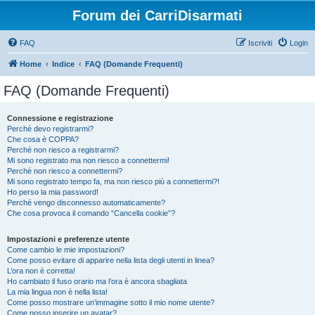
Forum dei CarriDisarmati
FAQ
Iscriviti
Login
Home
Indice
FAQ (Domande Frequenti)
FAQ (Domande Frequenti)
Connessione e registrazione
Perché devo registrarmi?
Che cosa è COPPA?
Perché non riesco a registrarmi?
Mi sono registrato ma non riesco a connettermi!
Perché non riesco a connettermi?
Mi sono registrato tempo fa, ma non riesco più a connettermi?!
Ho perso la mia password!
Perché vengo disconnesso automaticamente?
Che cosa provoca il comando “Cancella cookie”?
Impostazioni e preferenze utente
Come cambio le mie impostazioni?
Come posso evitare di apparire nella lista degli utenti in linea?
L’ora non è corretta!
Ho cambiato il fuso orario ma l’ora è ancora sbagliata
La mia lingua non è nella lista!
Come posso mostrare un’immagine sotto il mio nome utente?
Come posso inserire un avatar?