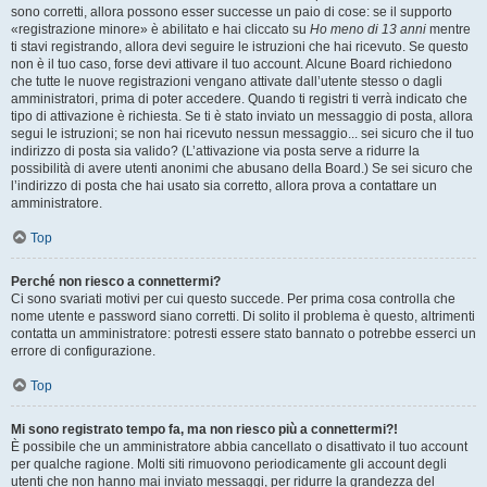
sono corretti, allora possono esser successe un paio di cose: se il supporto
«registrazione minore» è abilitato e hai cliccato su
Ho meno di 13 anni
mentre
ti stavi registrando, allora devi seguire le istruzioni che hai ricevuto. Se questo
non è il tuo caso, forse devi attivare il tuo account. Alcune Board richiedono
che tutte le nuove registrazioni vengano attivate dall’utente stesso o dagli
amministratori, prima di poter accedere. Quando ti registri ti verrà indicato che
tipo di attivazione è richiesta. Se ti è stato inviato un messaggio di posta, allora
segui le istruzioni; se non hai ricevuto nessun messaggio... sei sicuro che il tuo
indirizzo di posta sia valido? (L’attivazione via posta serve a ridurre la
possibilità di avere utenti anonimi che abusano della Board.) Se sei sicuro che
l’indirizzo di posta che hai usato sia corretto, allora prova a contattare un
amministratore.
Top
Perché non riesco a connettermi?
Ci sono svariati motivi per cui questo succede. Per prima cosa controlla che
nome utente e password siano corretti. Di solito il problema è questo, altrimenti
contatta un amministratore: potresti essere stato bannato o potrebbe esserci un
errore di configurazione.
Top
Mi sono registrato tempo fa, ma non riesco più a connettermi?!
È possibile che un amministratore abbia cancellato o disattivato il tuo account
per qualche ragione. Molti siti rimuovono periodicamente gli account degli
utenti che non hanno mai inviato messaggi, per ridurre la grandezza del