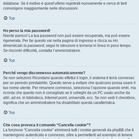
database. Se il motivo è quest’ultimo registrati nuovamente e cerca di farti
coinvolgere maggiormente nelle discussioni.
Top
Ho perso la mia password!
Niente panico! La tua password non può essere recuperata, ma può essere
rigenerata. Per far questo vai nella pagina di ingresso e clicca su
Ho
dimenticato la password
, segui le istruzioni e tornerai in linea in poco tempo.
Se riscontri difficoltà, contatta l’amministratore.
Top
Perché vengo disconnesso automaticamente?
Se non selezioni
Ricordami
quando effettui il login, il sistema ti terrà connesso
per un periodo prestabilito. Questo serve a evitare che qualcuno possa usare il
tuo nome utente. Per rimanere connesso, seleziona l’opzione quando entri, ma
ricorda che questo non è consigliato se ti colleghi da un PC usato anche da
altri, ad es. in biblioteca, Internet point, università, ecc. Se non vedi il checkbox,
significa che un amministratore ha disabilitato questa caratteristica.
Top
Che cosa provoca il comando “Cancella cookie”?
La funzione “Cancella cookie” eliminerà tutti i cookie generati da phpBB che ti
mantengono autenticato e connesso, oltre a permetterti ad esempio di tenere