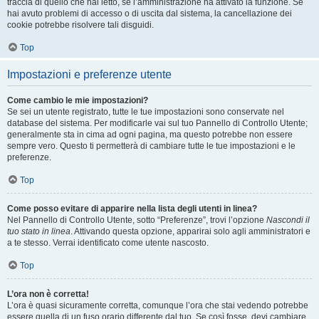
traccia di quello che hai letto, se l’amministrazione ha attivato la funzione. Se
hai avuto problemi di accesso o di uscita dal sistema, la cancellazione dei
cookie potrebbe risolvere tali disguidi.
Top
Impostazioni e preferenze utente
Come cambio le mie impostazioni?
Se sei un utente registrato, tutte le tue impostazioni sono conservate nel
database del sistema. Per modificarle vai sul tuo Pannello di Controllo Utente;
generalmente sta in cima ad ogni pagina, ma questo potrebbe non essere
sempre vero. Questo ti permetterà di cambiare tutte le tue impostazioni e le
preferenze.
Top
Come posso evitare di apparire nella lista degli utenti in linea?
Nel Pannello di Controllo Utente, sotto “Preferenze”, trovi l’opzione
Nascondi il
tuo stato in linea
. Attivando questa opzione, apparirai solo agli amministratori e
a te stesso. Verrai identificato come utente nascosto.
Top
L’ora non è corretta!
L’ora è quasi sicuramente corretta, comunque l’ora che stai vedendo potrebbe
essere quella di un fuso orario differente dal tuo. Se così fosse, devi cambiare